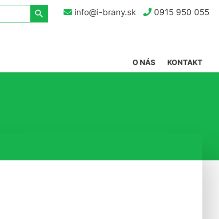
Search Button
info@i-brany.sk
0915 950 055
O NÁS
KONTAKT