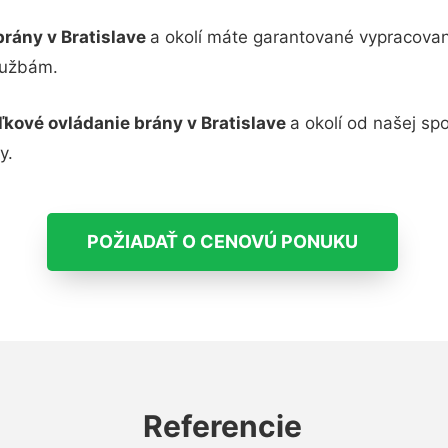
brány v Bratislave
a okolí máte garantované vypracovan
lužbám.
ľkové ovládanie brány
v Bratislave
a okolí od našej sp
y.
POŽIADAŤ O CENOVÚ PONUKU
Referencie