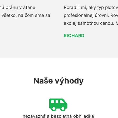
nú bránu vrátane
Poradili mi, aký typ ploto
i všetko, na čom sme sa
profesionálnej úrovni. R
ako aj samotnou cenou. 
RICHARD
Naše výhody
nezáväzná a bezplatná obhliadka