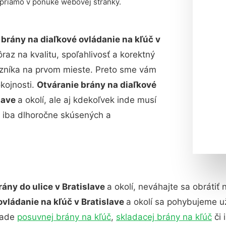
 priamo v ponuke webovej stránky.
 brány na diaľkové ovládanie na kľúč v
raz na kvalitu, spoľahlivosť a korektný
azníka na prvom mieste. Preto sme vám
okojnosti.
Otváranie brány na diaľkové
slave
a okolí, ale aj kdekoľvek inde musí
 iba dlhoročne skúsených a
rány do ulice v Bratislave
a okolí, neváhajte sa obrátiť
ovládanie na kľúč v Bratislave
a okolí sa pohybujeme u
pade
posuvnej brány na kľúč
,
skladacej brány na kľúč
či 