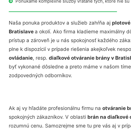
Ponúkame komplexné služby vrátane tých, ktoré nie sú
Naša ponuka produktov a služieb zahŕňa aj
plotové
Bratislave
a okolí. Ako firma kladieme maximálny dô
prístup a zároveň je u nás spokojnosť každého zák
plne k dispozícií v prípade riešenia akejkoľvek nesp
ovládanie
, resp.
diaľkové otváranie brány v Brati
byť vykonané dôsledne a preto máme v našom tíme
zodpovedných odborníkov.
Ak aj vy hľadáte profesionálnu firmu na
otváranie b
spokojných zákazníkov. V oblasti
brán na diaľkové 
rozumnú cenu. Samozrejme sme tu pre vás aj v prí