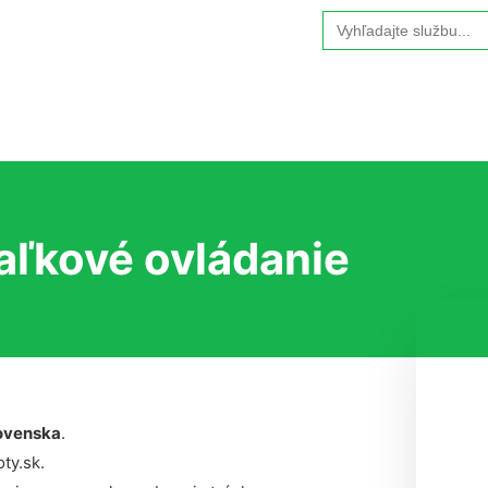
Search
for:
iaľkové ovládanie
ovenska
.
ty.sk.