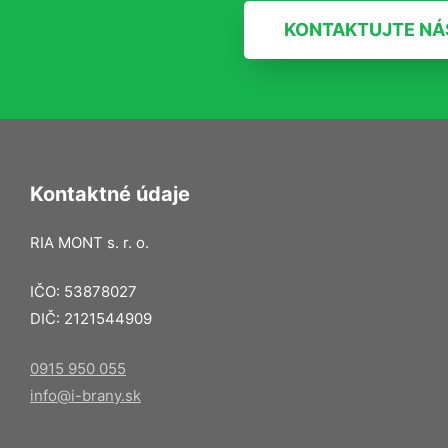
KONTAKTUJTE NÁ
Kontaktné údaje
RIA MONT s. r. o.
IČO: 53878027
DIČ: 2121544909
0915 950 055
info@i-brany.sk