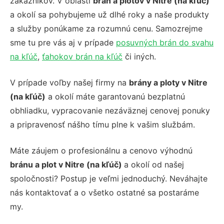
zákazníkov. V oblasti
brán a plotov v Nitre (na kľúč)
a okolí sa pohybujeme už dlhé roky a naše produkty
a služby ponúkame za rozumnú cenu. Samozrejme
sme tu pre vás aj v prípade
posuvných brán do svahu
na kľúč
,
ťahokov brán na kľúč
či iných.
V prípade voľby našej firmy na
brány a ploty v Nitre
(na kľúč)
a okolí máte garantovanú bezplatnú
obhliadku, vypracovanie nezáväznej cenovej ponuky
a pripravenosť nášho tímu plne k vašim službám.
Máte záujem o profesionálnu a cenovo výhodnú
bránu a plot v Nitre (na kľúč)
a okolí od našej
spoločnosti? Postup je veľmi jednoduchý. Neváhajte
nás kontaktovať a o všetko ostatné sa postaráme
my.