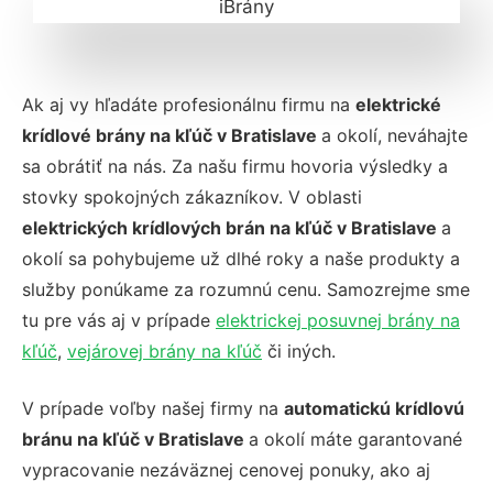
Ak aj vy hľadáte profesionálnu firmu na
elektrické
krídlové brány na kľúč v Bratislave
a okolí, neváhajte
sa obrátiť na nás. Za našu firmu hovoria výsledky a
stovky spokojných zákazníkov. V oblasti
elektrických krídlových brán na kľúč v Bratislave
a
okolí sa pohybujeme už dlhé roky a naše produkty a
služby ponúkame za rozumnú cenu. Samozrejme sme
tu pre vás aj v prípade
elektrickej posuvnej brány na
kľúč
,
vejárovej brány na kľúč
či iných.
V prípade voľby našej firmy na
automatickú krídlovú
bránu na kľúč v Bratislave
a okolí máte garantované
vypracovanie nezáväznej cenovej ponuky, ako aj