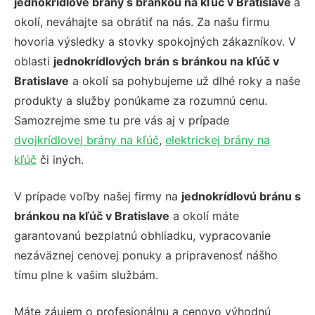
jednokrídlové brány s bránkou na kľúč v Bratislave
a
okolí, neváhajte sa obrátiť na nás. Za našu firmu
hovoria výsledky a stovky spokojných zákazníkov. V
oblasti
jednokrídlových brán s bránkou na kľúč v
Bratislave
a okolí sa pohybujeme už dlhé roky a naše
produkty a služby ponúkame za rozumnú cenu.
Samozrejme sme tu pre vás aj v prípade
dvojkrídlovej brány na kľúč
,
elektrickej brány na
kľúč
či iných.
V prípade voľby našej firmy na
jednokrídlovú bránu s
bránkou na kľúč v Bratislave
a okolí máte
garantovanú bezplatnú obhliadku, vypracovanie
nezáväznej cenovej ponuky a pripravenosť nášho
tímu plne k vašim službám.
Máte záujem o profesionálnu a cenovo výhodnú