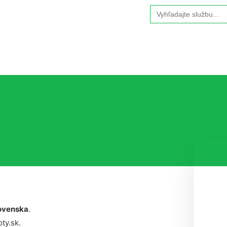
Search
for:
ovenska
.
ty.sk.