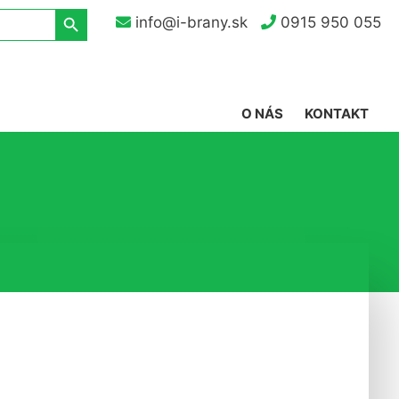
Search Button
info@i-brany.sk
0915 950 055
O NÁS
KONTAKT