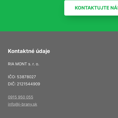
KONTAKTUJTE NÁ
Kontaktné údaje
RIA MONT s. r. o.
IČO: 53878027
DIČ: 2121544909
0915 950 055
info@i-brany.sk