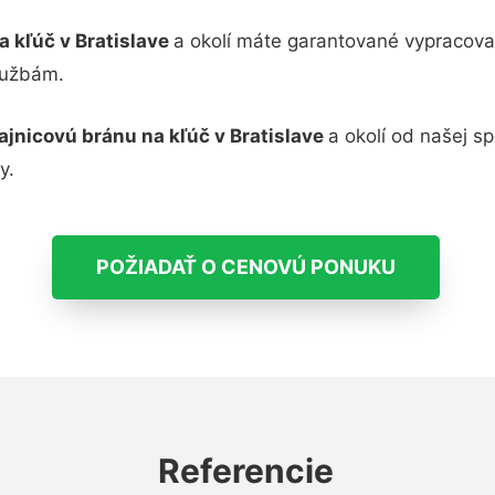
a kľúč v Bratislave
a okolí máte garantované vypracova
lužbám.
ajnicovú bránu na kľúč v Bratislave
a okolí od našej s
y.
POŽIADAŤ O CENOVÚ PONUKU
Referencie