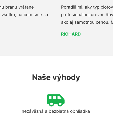
nú bránu vrátane
Poradili mi, aký typ ploto
i všetko, na čom sme sa
profesionálnej úrovni. R
ako aj samotnou cenou. 
RICHARD
Naše výhody
nezáväzná a bezplatná obhliadka