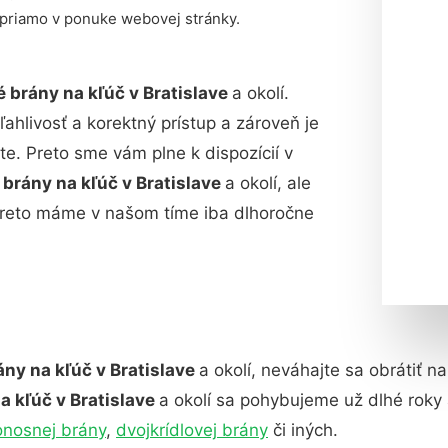
 priamo v ponuke webovej stránky.
é brány na kľúč v Bratislave
a okolí.
ahlivosť a korektný prístup a zároveň je
e. Preto sme vám plne k dispozícií v
 brány na kľúč v Bratislave
a okolí, ale
preto máme v našom tíme iba dlhoročne
ány na kľúč v Bratislave
a okolí, neváhajte sa obrátiť n
a kľúč v Bratislave
a okolí sa pohybujeme už dlhé rok
nosnej brány
,
dvojkrídlovej brány
či iných.