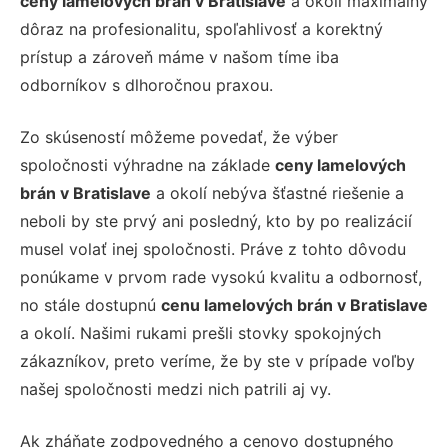
ceny lamelových brán v Bratislave
a okolí maximálny
dôraz na profesionalitu, spoľahlivosť a korektný
prístup a zároveň máme v našom tíme iba
odborníkov s dlhoročnou praxou.
Zo skúseností môžeme povedať, že výber
spoločnosti výhradne na základe
ceny lamelových
brán v Bratislave
a okolí nebýva šťastné riešenie a
neboli by ste prvý ani posledný, kto by po realizácií
musel volať inej spoločnosti. Práve z tohto dôvodu
ponúkame v prvom rade vysokú kvalitu a odbornosť,
no stále dostupnú
cenu lamelových brán v Bratislave
a okolí. Našimi rukami prešli stovky spokojných
zákazníkov, preto veríme, že by ste v prípade voľby
našej spoločnosti medzi nich patrili aj vy.
Ak zháňate zodpovedného a cenovo dostupného