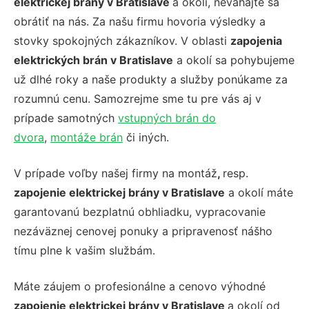
elektrickej brány v Bratislave
a okolí, neváhajte sa
obrátiť na nás. Za našu firmu hovoria výsledky a
stovky spokojných zákazníkov. V oblasti
zapojenia
elektrických brán v Bratislave
a okolí sa pohybujeme
už dlhé roky a naše produkty a služby ponúkame za
rozumnú cenu. Samozrejme sme tu pre vás aj v
prípade
samotných
vstupných brán do
dvora
,
montáže brán
či iných.
V prípade voľby našej firmy na
montáž
,
resp.
zapojenie elektrickej brány v Bratislave
a okolí máte
garantovanú bezplatnú obhliadku, vypracovanie
nezáväznej cenovej ponuky a pripravenosť nášho
tímu plne k vašim službám.
Máte záujem o profesionálne a cenovo výhodné
zapojenie elektrickej brány v Bratislave
a okolí od