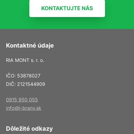
KONTAKTUJTE NÁS
Kontaktné údaje
RIA MONT s. r. o.
IČO: 53878027
DIČ: 2121544909
0915 950 055
info@i-brany.sk
Dôležité odkazy