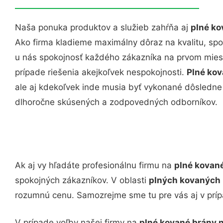
Naša ponuka produktov a služieb zahŕňa aj
plné ko
Ako firma kladieme maximálny dôraz na kvalitu, spoľ
u nás spokojnosť každého zákazníka na prvom miest
prípade riešenia akejkoľvek nespokojnosti.
Plné kov
ale aj kdekoľvek inde musia byť vykonané dôsledn
dlhoročne skúsených a zodpovedných odborníkov.
Ak aj vy hľadáte profesionálnu firmu na
plné kované
spokojných zákazníkov. V oblasti
plných kovaných 
rozumnú cenu. Samozrejme sme tu pre vás aj v prí
V prípade voľby našej firmy na
plné kované brány n