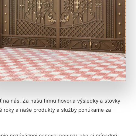
iť na nás. Za našu firmu hovoria výsledky a stovky
hé roky a naše produkty a služby ponúkame za
nie nezáväznej cenovej ponuky, ako aj prípadnú