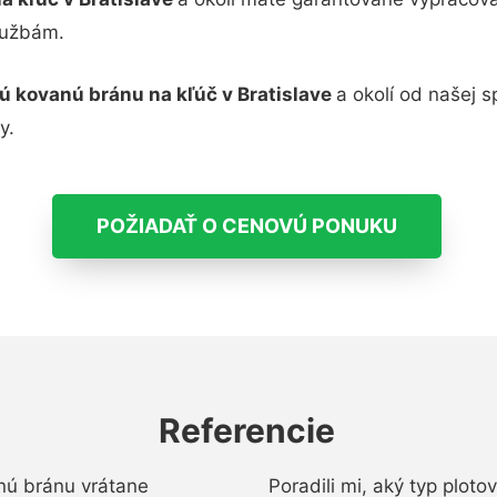
lužbám.
ú kovanú bránu na kľúč v Bratislave
a okolí od našej 
y.
POŽIADAŤ O CENOVÚ PONUKU
Referencie
nú bránu vrátane
Poradili mi, aký typ ploto