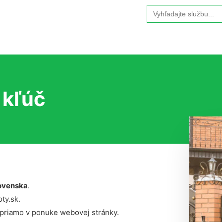
Search
for:
 kľúč
ovenska
.
ty.sk.
 priamo v ponuke webovej stránky.