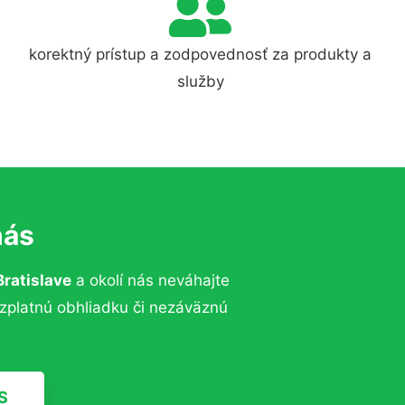
korektný prístup a zodpovednosť za produkty a
služby
nás
Bratislave
a okolí nás neváhajte
ezplatnú obhliadku či nezáväznú
S