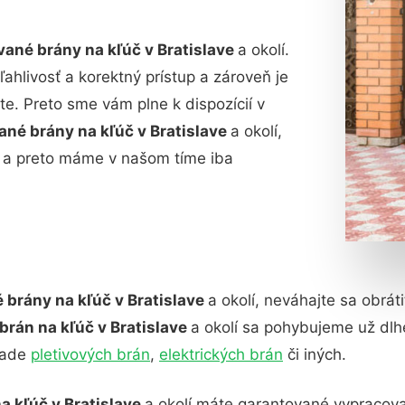
vané brány na kľúč v Bratislave
a okolí.
ahlivosť a korektný prístup a zároveň je
e. Preto sme vám plne k dispozícií v
ané brány na kľúč v Bratislave
a okolí,
e a preto máme v našom tíme iba
 brány na kľúč v Bratislave
a okolí, neváhajte sa obrát
brán na kľúč v Bratislave
a okolí sa pohybujeme už dl
pade
pletivových brán
,
elektrických brán
či iných.
a kľúč v Bratislave
a okolí máte garantované vypracova