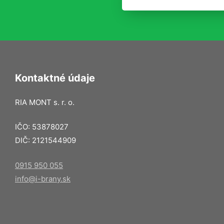
Kontaktné údaje
RIA MONT s. r. o.
IČO: 53878027
DIČ: 2121544909
0915 950 055
info@i-brany.sk