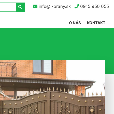
Search Button
info@i-brany.sk
0915 950 055
O NÁS
KONTAKT