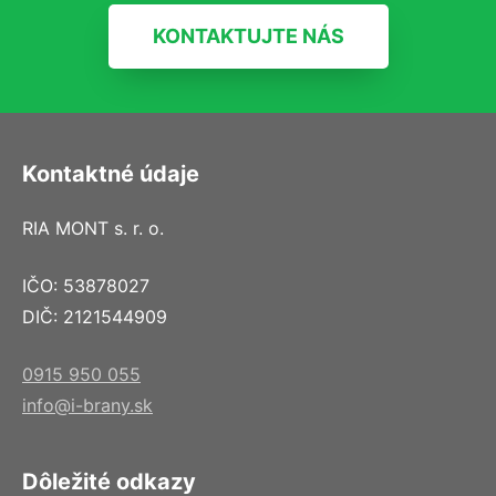
KONTAKTUJTE NÁS
Kontaktné údaje
RIA MONT s. r. o.
IČO: 53878027
DIČ: 2121544909
0915 950 055
info@i-brany.sk
Dôležité odkazy