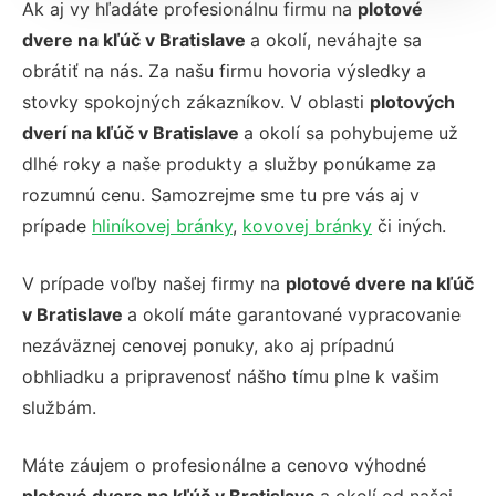
Ak aj vy hľadáte profesionálnu firmu na
plotové
dvere na kľúč v Bratislave
a okolí, neváhajte sa
obrátiť na nás. Za našu firmu hovoria výsledky a
stovky spokojných zákazníkov. V oblasti
plotových
dverí na kľúč v Bratislave
a okolí sa pohybujeme už
dlhé roky a naše produkty a služby ponúkame za
rozumnú cenu. Samozrejme sme tu pre vás aj v
prípade
hliníkovej bránky
,
kovovej bránky
či iných.
V prípade voľby našej firmy na
plotové dvere na kľúč
v Bratislave
a okolí máte garantované vypracovanie
nezáväznej cenovej ponuky, ako aj prípadnú
obhliadku a pripravenosť nášho tímu plne k vašim
službám.
Máte záujem o profesionálne a cenovo výhodné