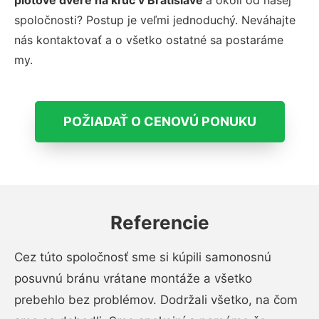
plotové dvere na kľúč v Bratislave
a okolí od našej
spoločnosti? Postup je veľmi jednoduchý. Neváhajte
nás kontaktovať a o všetko ostatné sa postaráme
my.
POŽIADAŤ O CENOVÚ PONUKU
Referencie
Cez túto spoločnosť sme si kúpili samonosnú
posuvnú bránu vrátane montáže a všetko
prebehlo bez problémov. Dodržali všetko, na čom