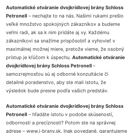
Automatické otváranie dvojkrídlovej brány Schloss
Petronell
– nechajte to na nás. Našimi rukami prešlo
veľké množstvo spokojných zákazníkov a budeme
veľmi radi, ak sa k nim pridáte aj vy. Každému
zákazníkovi sa snažíme prispôsobiť a vyhovieť v
maximálnej možnej miere, pretože vieme, že osobný
prístup je kľúčom k úspechu.
Automatické otváranie
dvojkrídlovej brány Schloss Petronell
–
samozrejmosťou sú aj odborné konzultácie či
detailné poradenstvo, aby ste mali istotu, že
výsledok bude presne podľa vašich predstáv.
Automatické otváranie dvojkrídlovej brány Schloss
Petronell
– hľadáte istotu v podobe skúseností,
odbornosti a precíznosti? Potom ste na správnej
adrese – www.i-brany.sk. Inak povedané, garantujeme