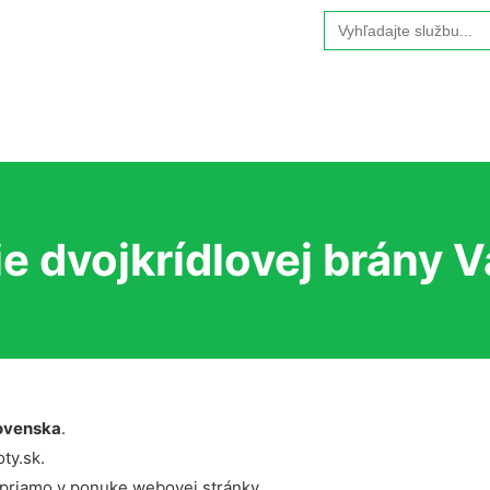
Search
for:
e dvojkrídlovej brány V
ovenska
.
ty.sk.
 priamo v ponuke webovej stránky.