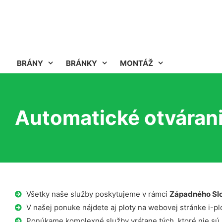
BRÁNY
BRÁNKY
MONTÁŽ
Automatické otvárani
Všetky naše služby poskytujeme v rámci
Západného Sl
V našej ponuke nájdete aj ploty na webovej stránke i-plo
Ponúkame komplexné služby vrátane tých, ktoré nie sú