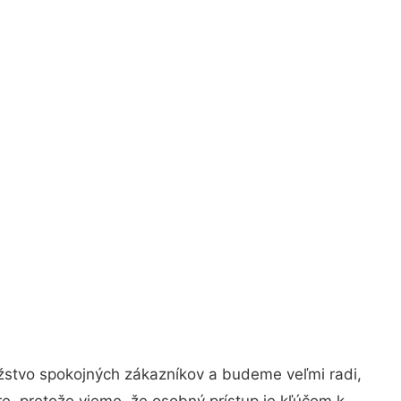
žstvo spokojných zákazníkov a budeme veľmi radi,
e, pretože vieme, že osobný prístup je kľúčom k