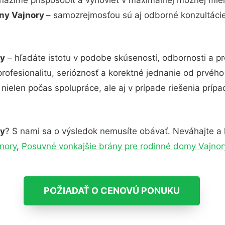
ány Vajnory
– samozrejmosťou sú aj odborné konzultácie 
ry
– hľadáte istotu v podobe skúseností, odbornosti a p
rofesionalitu, serióznosť a korektné jednanie od prvéh
nielen počas spolupráce, ale aj v prípade riešenia príp
ry
? S nami sa o výsledok nemusíte obávať. Neváhajte a kon
nory
,
Posuvné vonkajšie brány pre rodinné domy Vajnor
POŽIADAŤ O CENOVÚ PONUKU