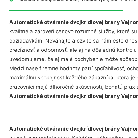
Automatické otváranie dvojkrídlovej brány Vajno
kvalitné a zároveň cenovo rozumné služby, ktoré s
požiadavkám. Neváhajte a ozvite sa nám ešte dnes. 
precíznosť a odbornosť, ale aj na dôslednú kontrolu
uvedomujeme, že aj malé pochybenie môže spôsobiť
Medzi naše firemné hodnoty patrí spoľahlivosť, och
maximálnu spokojnosť každého zákazníka, ktorá je 
pracovníci majú dlhoročné skúsenosti, bohatú prax 
Automatické otváranie dvojkrídlovej brány Vajno
Automatické otváranie dvojkrídlovej brány Vajno
ak sa k nim pridáte aj vy. Každému zákazníkovi sa 