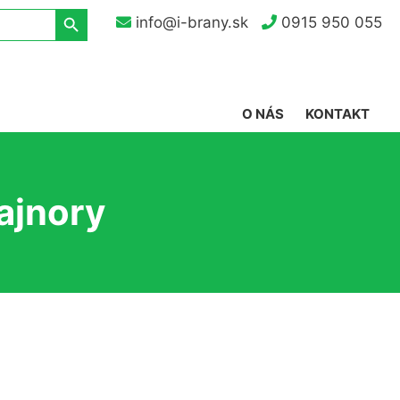
Search Button
info@i-brany.sk
0915 950 055
O NÁS
KONTAKT
ajnory