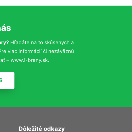
nás
ory?
Hľadáte na to skúsených a
e viac informácií či nezáväznú
ať – www.i-brany.sk.
S
Dôležité odkazy