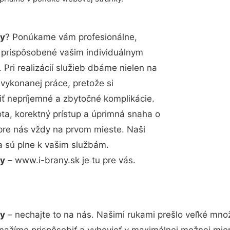
ry
? Ponúkame vám profesionálne,
ú prispôsobené vašim individuálnym
Pri realizácií služieb dbáme nielen na
 vykonanej práce, pretože si
 nepríjemné a zbytočné komplikácie.
ota, korektný prístup a úprimná snaha o
pre nás vždy na prvom mieste. Naši
a sú plne k vašim službám.
ry
– www.i-brany.sk je tu pre vás.
ry
– nechajte to na nás. Našimi rukami prešlo veľké mno
snažíme prispôsobiť a vyhovieť v maximálnej možnej mier