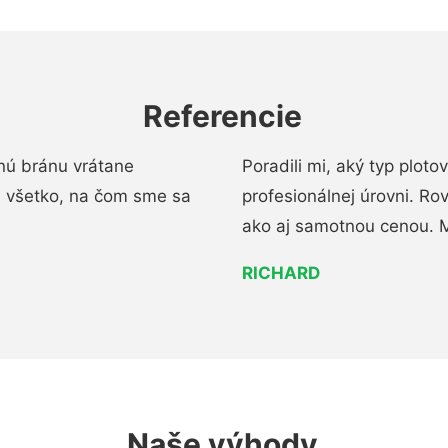
Referencie
nú bránu vrátane
Poradili mi, aký typ ploto
i všetko, na čom sme sa
profesionálnej úrovni. R
ako aj samotnou cenou. 
RICHARD
Naše výhody