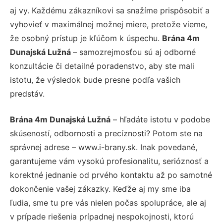
aj vy. Každému zákazníkovi sa snažíme prispôsobiť a
vyhovieť v maximálnej možnej miere, pretože vieme,
že osobný prístup je kľúčom k úspechu.
Brána 4m
Dunajská Lužná
– samozrejmosťou sú aj odborné
konzultácie či detailné poradenstvo, aby ste mali
istotu, že výsledok bude presne podľa vašich
predstáv.
Brána 4m Dunajská Lužná
– hľadáte istotu v podobe
skúseností, odbornosti a precíznosti? Potom ste na
správnej adrese – www.i-brany.sk. Inak povedané,
garantujeme vám vysokú profesionalitu, serióznosť a
korektné jednanie od prvého kontaktu až po samotné
dokončenie vašej zákazky. Keďže aj my sme iba
ľudia, sme tu pre vás nielen počas spolupráce, ale aj
v prípade riešenia prípadnej nespokojnosti, ktorú