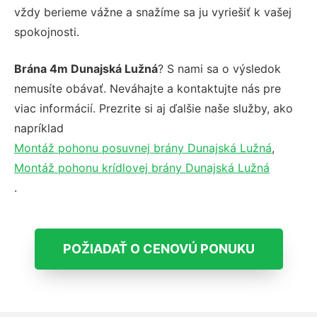
vždy berieme vážne a snažíme sa ju vyriešiť k vašej
spokojnosti.
Brána 4m Dunajská Lužná
? S nami sa o výsledok
nemusíte obávať. Neváhajte a kontaktujte nás pre
viac informácií. Prezrite si aj ďalšie naše služby, ako
napríklad
Montáž pohonu posuvnej brány Dunajská Lužná
,
Montáž pohonu krídlovej brány Dunajská Lužná
.
POŽIADAŤ O CENOVÚ PONUKU