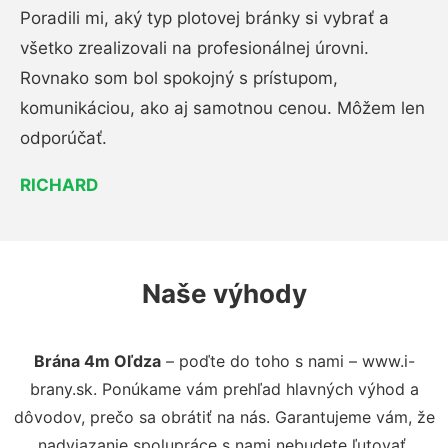
Poradili mi, aký typ plotovej bránky si vybrať a
všetko zrealizovali na profesionálnej úrovni.
Rovnako som bol spokojný s prístupom,
komunikáciou, ako aj samotnou cenou. Môžem len
odporúčať.
RICHARD
Naše výhody
Brána 4m Oľdza
– poďte do toho s nami – www.i-
brany.sk. Ponúkame vám prehľad hlavných výhod a
dôvodov, prečo sa obrátiť na nás. Garantujeme vám, že
nadviazanie spolupráce s nami nebudete ľutovať.