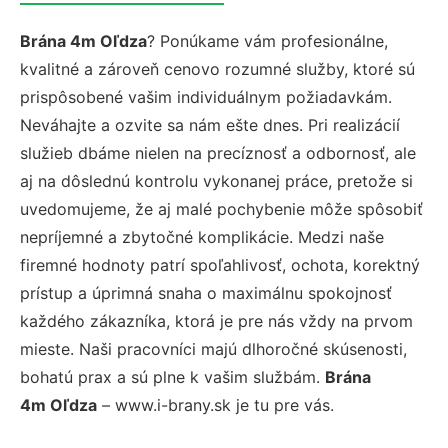
Brána 4m Oľdza
? Ponúkame vám profesionálne,
kvalitné a zároveň cenovo rozumné služby, ktoré sú
prispôsobené vašim individuálnym požiadavkám.
Neváhajte a ozvite sa nám ešte dnes. Pri realizácií
služieb dbáme nielen na precíznosť a odbornosť, ale
aj na dôslednú kontrolu vykonanej práce, pretože si
uvedomujeme, že aj malé pochybenie môže spôsobiť
nepríjemné a zbytočné komplikácie. Medzi naše
firemné hodnoty patrí spoľahlivosť, ochota, korektný
prístup a úprimná snaha o maximálnu spokojnosť
každého zákazníka, ktorá je pre nás vždy na prvom
mieste. Naši pracovníci majú dlhoročné skúsenosti,
bohatú prax a sú plne k vašim službám.
Brána
4m Oľdza
– www.i-brany.sk je tu pre vás.