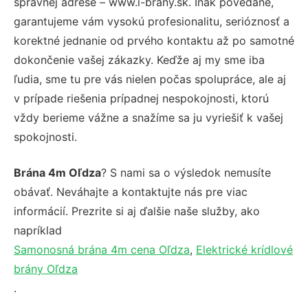
správnej adrese – www.i-brany.sk. Inak povedané,
garantujeme vám vysokú profesionalitu, serióznosť a
korektné jednanie od prvého kontaktu až po samotné
dokončenie vašej zákazky. Keďže aj my sme iba
ľudia, sme tu pre vás nielen počas spolupráce, ale aj
v prípade riešenia prípadnej nespokojnosti, ktorú
vždy berieme vážne a snažíme sa ju vyriešiť k vašej
spokojnosti.
Brána 4m Oľdza
? S nami sa o výsledok nemusíte
obávať. Neváhajte a kontaktujte nás pre viac
informácií. Prezrite si aj ďalšie naše služby, ako
napríklad
Samonosná brána 4m cena Oľdza
,
Elektrické krídlové
brány Oľdza
.