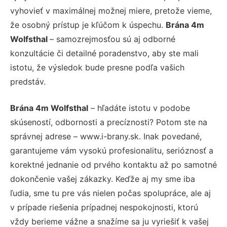
vyhovieť v maximálnej možnej miere, pretože vieme,
že osobný prístup je kľúčom k úspechu.
Brána 4m
Wolfsthal
– samozrejmosťou sú aj odborné
konzultácie či detailné poradenstvo, aby ste mali
istotu, že výsledok bude presne podľa vašich
predstáv.
Brána 4m Wolfsthal
– hľadáte istotu v podobe
skúseností, odbornosti a precíznosti? Potom ste na
správnej adrese – www.i-brany.sk. Inak povedané,
garantujeme vám vysokú profesionalitu, serióznosť a
korektné jednanie od prvého kontaktu až po samotné
dokončenie vašej zákazky. Keďže aj my sme iba
ľudia, sme tu pre vás nielen počas spolupráce, ale aj
v prípade riešenia prípadnej nespokojnosti, ktorú
vždy berieme vážne a snažíme sa ju vyriešiť k vašej