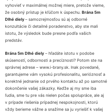
vyhovieť v maximálnej možnej miere, pretože vieme,
že osobný prístup je kľúčom k úspechu.
Brána 5m
Dlhé diely
– samozrejmosťou sú aj odborné
konzultácie či detailné poradenstvo, aby ste mali
istotu, že výsledok bude presne podľa vašich
predstáv.
Brána 5m Dlhé diely
– hľadáte istotu v podobe
skúseností, odbornosti a precíznosti? Potom ste na
správnej adrese – www.i-brany.sk. Inak povedané,
garantujeme vám vysokú profesionalitu, serióznosť a
korektné jednanie od prvého kontaktu až po samotné
dokončenie vašej zákazky. Keďže aj my sme iba
ľudia, sme tu pre vás nielen počas spolupráce, ale aj
v prípade riešenia prípadnej nespokojnosti, ktorú
vždy berieme vážne a snažíme sa ju vyriešiť k vašej