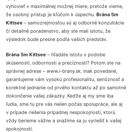
vyhovieť v maximálnej možnej miere, pretože vieme,
že osobný prístup je kľúčom k úspechu.
Brána 5m
Kittsee
– samozrejmosťou sú aj odborné konzultácie
či detailné poradenstvo, aby ste mali istotu, že
výsledok bude presne podľa vašich predstáv.
Brána 5m Kittsee
– hľadáte istotu v podobe
skúseností, odbornosti a precíznosti? Potom ste na
správnej adrese – www.i-brany.sk. Inak povedané,
garantujeme vám vysokú profesionalitu, serióznosť a
korektné jednanie od prvého kontaktu až po samotné
dokončenie vašej zákazky. Keďže aj my sme iba
ľudia, sme tu pre vás nielen počas spolupráce, ale aj
v prípade riešenia prípadnej nespokojnosti, ktorú
vždy berieme vážne a snažíme sa ju vyriešiť k vašej
spokojnosti.