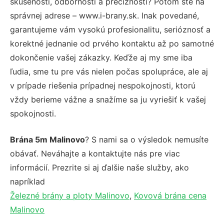
skúseností, odbornosti a precíznosti? Potom ste na
správnej adrese – www.i-brany.sk. Inak povedané,
garantujeme vám vysokú profesionalitu, serióznosť a
korektné jednanie od prvého kontaktu až po samotné
dokončenie vašej zákazky. Keďže aj my sme iba
ľudia, sme tu pre vás nielen počas spolupráce, ale aj
v prípade riešenia prípadnej nespokojnosti, ktorú
vždy berieme vážne a snažíme sa ju vyriešiť k vašej
spokojnosti.
Brána 5m Malinovo
? S nami sa o výsledok nemusíte
obávať. Neváhajte a kontaktujte nás pre viac
informácií. Prezrite si aj ďalšie naše služby, ako
napríklad
Železné brány a ploty Malinovo
,
Kovová brána cena
Malinovo
.