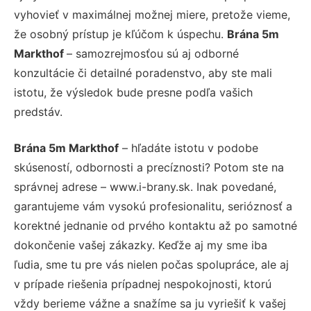
vyhovieť v maximálnej možnej miere, pretože vieme,
že osobný prístup je kľúčom k úspechu.
Brána 5m
Markthof
– samozrejmosťou sú aj odborné
konzultácie či detailné poradenstvo, aby ste mali
istotu, že výsledok bude presne podľa vašich
predstáv.
Brána 5m Markthof
– hľadáte istotu v podobe
skúseností, odbornosti a precíznosti? Potom ste na
správnej adrese – www.i-brany.sk. Inak povedané,
garantujeme vám vysokú profesionalitu, serióznosť a
korektné jednanie od prvého kontaktu až po samotné
dokončenie vašej zákazky. Keďže aj my sme iba
ľudia, sme tu pre vás nielen počas spolupráce, ale aj
v prípade riešenia prípadnej nespokojnosti, ktorú
vždy berieme vážne a snažíme sa ju vyriešiť k vašej