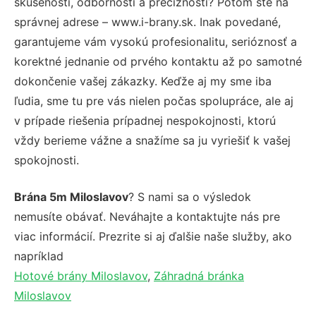
skúseností, odbornosti a precíznosti? Potom ste na
správnej adrese – www.i-brany.sk. Inak povedané,
garantujeme vám vysokú profesionalitu, serióznosť a
korektné jednanie od prvého kontaktu až po samotné
dokončenie vašej zákazky. Keďže aj my sme iba
ľudia, sme tu pre vás nielen počas spolupráce, ale aj
v prípade riešenia prípadnej nespokojnosti, ktorú
vždy berieme vážne a snažíme sa ju vyriešiť k vašej
spokojnosti.
Brána 5m Miloslavov
? S nami sa o výsledok
nemusíte obávať. Neváhajte a kontaktujte nás pre
viac informácií. Prezrite si aj ďalšie naše služby, ako
napríklad
Hotové brány Miloslavov
,
Záhradná bránka
Miloslavov
.