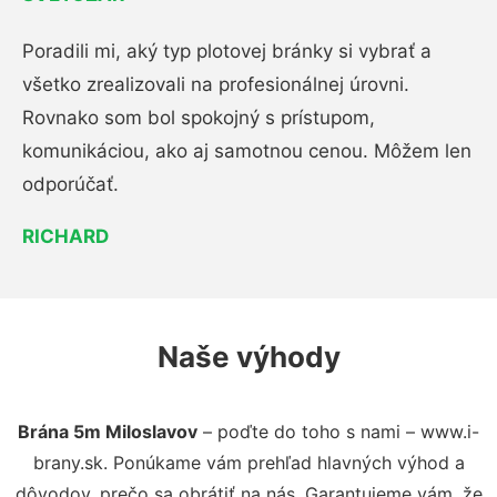
Poradili mi, aký typ plotovej bránky si vybrať a
všetko zrealizovali na profesionálnej úrovni.
Rovnako som bol spokojný s prístupom,
komunikáciou, ako aj samotnou cenou. Môžem len
odporúčať.
RICHARD
Naše výhody
Brána 5m Miloslavov
– poďte do toho s nami – www.i-
brany.sk. Ponúkame vám prehľad hlavných výhod a
dôvodov, prečo sa obrátiť na nás. Garantujeme vám, že