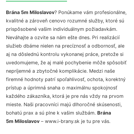
Brána 5m Miloslavov
? Ponúkame vám profesionálne,
kvalitné a zároveň cenovo rozumné služby, ktoré sú
prispôsobené vašim individuálnym požiadavkám.
Neváhajte a ozvite sa nám ešte dnes. Pri realizácií
služieb dbáme nielen na precíznosť a odbornosť, ale
aj na dôslednú kontrolu vykonanej práce, pretože si
uvedomujeme, že aj malé pochybenie môže spôsobiť
nepríjemné a zbytočné komplikácie. Medzi naše
firemné hodnoty patrí spoľahlivosť, ochota, korektný
prístup a úprimná snaha o maximálnu spokojnosť
každého zákazníka, ktorá je pre nás vždy na prvom
mieste. Naši pracovníci majú dlhoročné skúsenosti,
bohatú prax a sú plne k vašim službám.
Brána
5m Miloslavov
– www.i-brany.sk je tu pre vás.