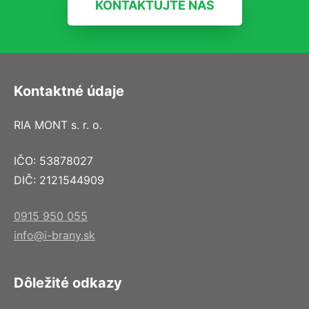
KONTAKTUJTE NÁS
Kontaktné údaje
RIA MONT s. r. o.
IČO: 53878027
DIČ: 2121544909
0915 950 055
info@i-brany.sk
Dôležité odkazy