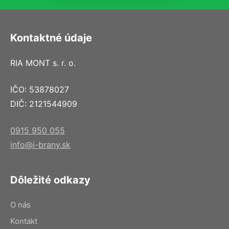
Kontaktné údaje
RIA MONT s. r. o.
IČO: 53878027
DIČ: 2121544909
0915 950 055
info@i-brany.sk
Dôležité odkazy
O nás
Kontakt