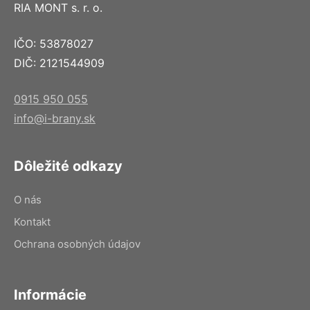
RIA MONT s. r. o.
IČO: 53878027
DIČ: 2121544909
0915 950 055
info@i-brany.sk
Dôležité odkazy
O nás
Kontakt
Ochrana osobných údajov
Informácie