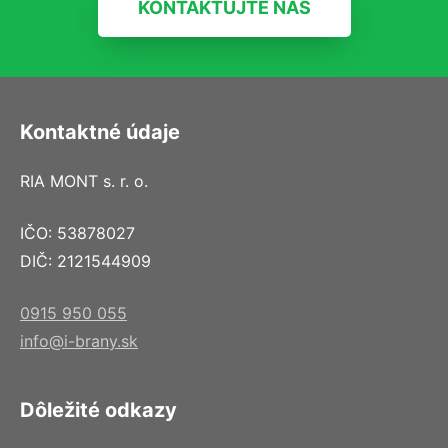
KONTAKTUJTE NÁS
Kontaktné údaje
RIA MONT s. r. o.
IČO: 53878027
DIČ: 2121544909
0915 950 055
info@i-brany.sk
Dôležité odkazy