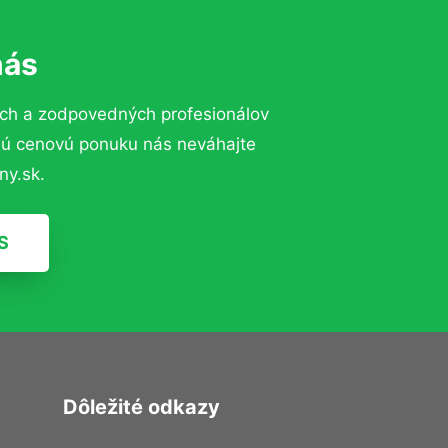
nás
ch a zodpovedných profesionálov
znú cenovú ponuku nás neváhajte
ny.sk.
S
Dôležité odkazy