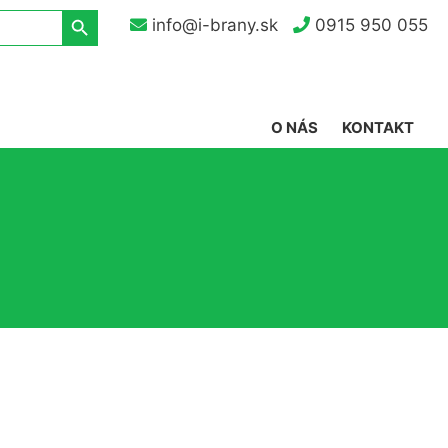
Search Button
info@i-brany.sk
0915 950 055
O NÁS
KONTAKT