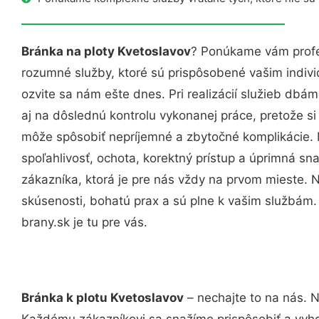
Bránka na ploty Kvetoslavov
? Ponúkame vám profes
rozumné služby, ktoré sú prispôsobené vašim indi
ozvite sa nám ešte dnes. Pri realizácií služieb dbám
aj na dôslednú kontrolu vykonanej práce, pretože 
môže spôsobiť nepríjemné a zbytočné komplikácie. 
spoľahlivosť, ochota, korektný prístup a úprimná 
zákazníka, ktorá je pre nás vždy na prvom mieste. 
skúsenosti, bohatú prax a sú plne k vašim službám
brany.sk je tu pre vás.
Bránka k plotu Kvetoslavov
– nechajte to na nás. N
Každému zákazníkovi sa snažíme prispôsobiť a vyho