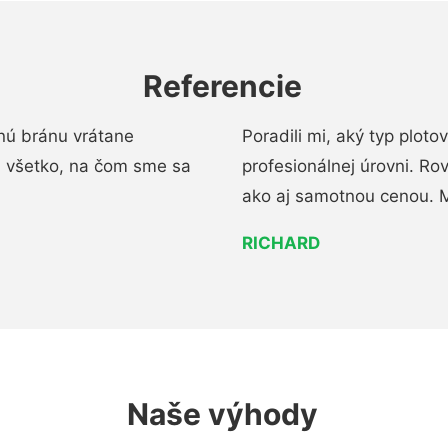
Referencie
nú bránu vrátane
Poradili mi, aký typ ploto
i všetko, na čom sme sa
profesionálnej úrovni. R
ako aj samotnou cenou. 
RICHARD
Naše výhody