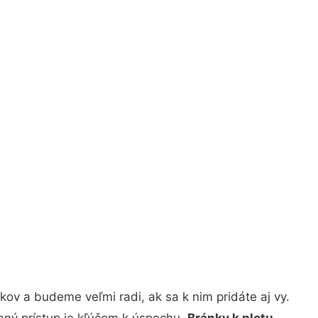
ov a budeme veľmi radi, ak sa k nim pridáte aj vy.
bný prístup je kľúčom k úspechu.
Bránky k plotu