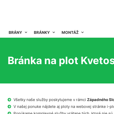
BRÁNY
BRÁNKY
MONTÁŽ
Bránka na plot Kveto
Všetky naše služby poskytujeme v rámci
Západného Sl
V našej ponuke nájdete aj ploty na webovej stránke i-plo
Ponúkame komplexné služby vrátane tých, ktoré nie sú