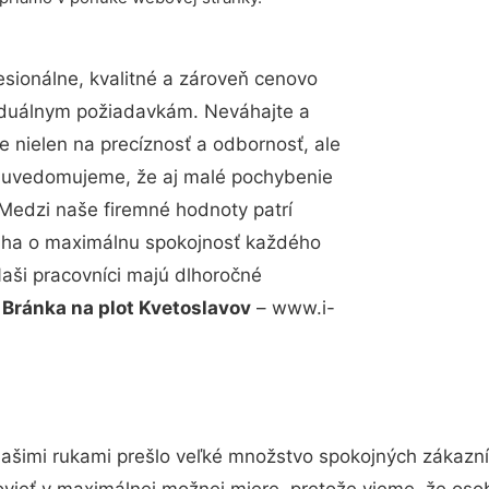
ionálne, kvalitné a zároveň cenovo
viduálnym požiadavkám. Neváhajte a
e nielen na precíznosť a odbornosť, ale
si uvedomujeme, že aj malé pochybenie
Medzi naše firemné hodnoty patrí
snaha o maximálnu spokojnosť každého
Naši pracovníci majú dlhoročné
.
Bránka na plot Kvetoslavov
– www.i-
ašimi rukami prešlo veľké množstvo spokojných zákazník
vieť v maximálnej možnej miere, pretože vieme, že oso