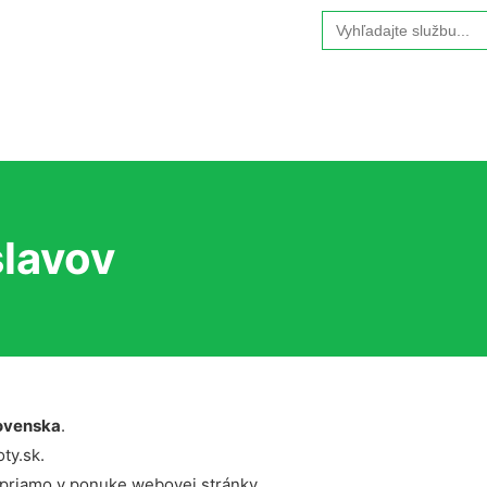
Search
for:
slavov
ovenska
.
ty.sk.
 priamo v ponuke webovej stránky.