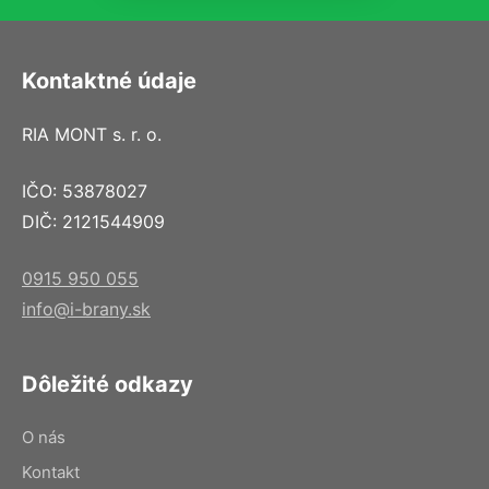
Kontaktné údaje
RIA MONT s. r. o.
IČO: 53878027
DIČ: 2121544909
0915 950 055
info@i-brany.sk
Dôležité odkazy
O nás
Kontakt