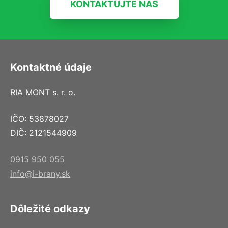
KONTAKTUJTE NÁS
Kontaktné údaje
RIA MONT s. r. o.
IČO: 53878027
DIČ: 2121544909
0915 950 055
info@i-brany.sk
Dôležité odkazy