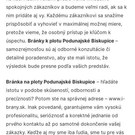
spokojných zákazníkov a budeme veľmi radi, ak sa k
nim pridáte aj vy. Každému zákazníkovi sa snažíme
prispôsobiť a vyhovieť v maximálnej možnej miere,
pretože vieme, že osobný prístup je kľúčom k
úspechu.
Bránky k plotu Podunajské Biskupice
–
samozrejmosťou sú aj odborné konzultácie či
detailné poradenstvo, aby ste mali istotu, že
výsledok bude presne podľa vašich predstáv.
Bránka na ploty Podunajské Biskupice
– hľadáte
istotu v podobe skúseností, odbornosti a
precíznosti? Potom ste na správnej adrese – www.i-
brany.sk. Inak povedané, garantujeme vám vysokú
profesionalitu, serióznosť a korektné jednanie od
prvého kontaktu až po samotné dokončenie vašej
zákazky. Keďže aj my sme iba ľudia, sme tu pre vás