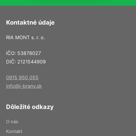
Kontaktné údaje
RIA MONT s. r. o.
IČO: 53878027
DIČ: 2121544909
0915 950 055
info@i-brany.sk
Dôležité odkazy
O nás
Kontakt