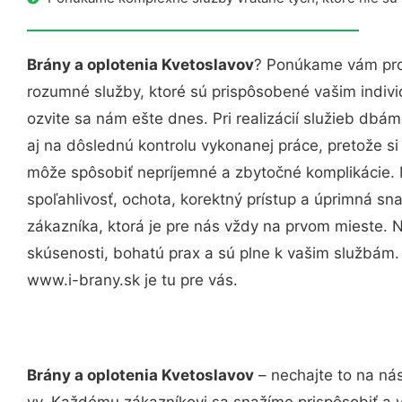
Brány a oplotenia Kvetoslavov
? Ponúkame vám prof
rozumné služby, ktoré sú prispôsobené vašim indi
ozvite sa nám ešte dnes. Pri realizácií služieb dbám
aj na dôslednú kontrolu vykonanej práce, pretože 
môže spôsobiť nepríjemné a zbytočné komplikácie. 
spoľahlivosť, ochota, korektný prístup a úprimná 
zákazníka, ktorá je pre nás vždy na prvom mieste. 
skúsenosti, bohatú prax a sú plne k vašim službám
www.i-brany.sk je tu pre vás.
Brány a oplotenia Kvetoslavov
– nechajte to na ná
vy. Každému zákazníkovi sa snažíme prispôsobiť a 