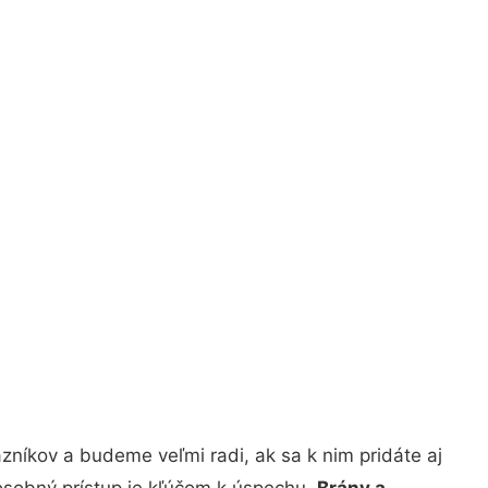
zníkov a budeme veľmi radi, ak sa k nim pridáte aj
osobný prístup je kľúčom k úspechu.
Brány a