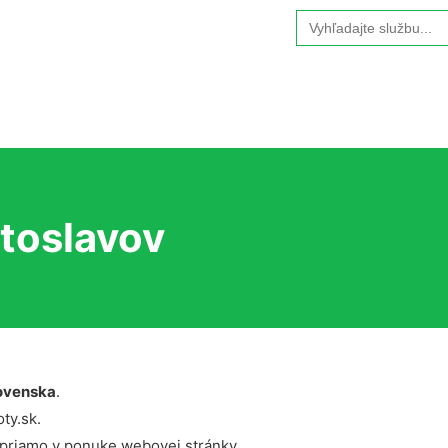
Search
for:
etoslavov
ovenska
.
ty.sk.
 priamo v ponuke webovej stránky.