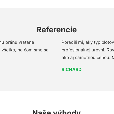
Referencie
nú bránu vrátane
Poradili mi, aký typ ploto
i všetko, na čom sme sa
profesionálnej úrovni. R
ako aj samotnou cenou. 
RICHARD
Naše výhody