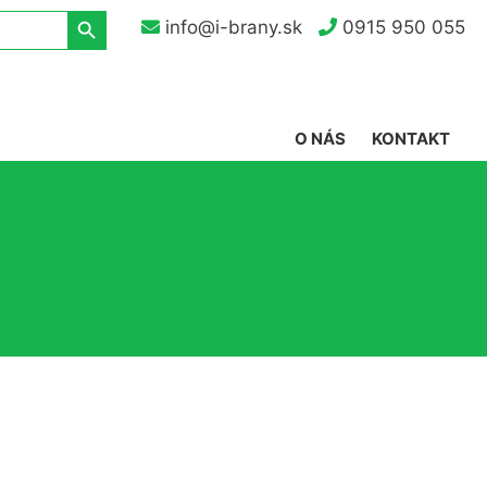
Search Button
info@i-brany.sk
0915 950 055
O NÁS
KONTAKT