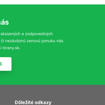
nás
o skúsených a zodpovedných
ií či nezáväznú cenovú ponuku nás
i-brany.sk.
S
Dôležité odkazy