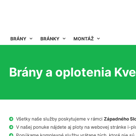
BRÁNY
BRÁNKY
MONTÁŽ
Brány a oplotenia Kv
Všetky naše služby poskytujeme v rámci
Západného Sl
V našej ponuke nájdete aj ploty na webovej stránke i-plo
Ponúkame komplexné služby vrátane tých, ktoré nie sú