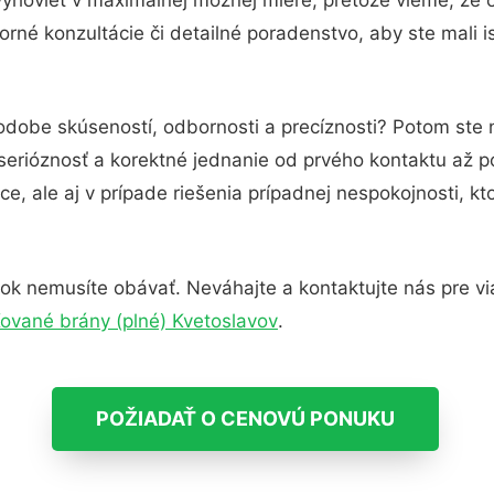
rné konzultácie či detailné poradenstvo, aby ste mali i
podobe skúseností, odbornosti a precíznosti? Potom ste 
serióznosť a korektné jednanie od prvého kontaktu až 
e, ale aj v prípade riešenia prípadnej nespokojnosti, kt
ok nemusíte obávať. Neváhajte a kontaktujte nás pre viac
ované brány (plné) Kvetoslavov
.
POŽIADAŤ O CENOVÚ PONUKU