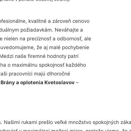
esionálne, kvalitné a zároveň cenovo
viduálnym požiadavkám. Neváhajte a
e nielen na precíznosť a odbornosť, ale
si uvedomujeme, že aj malé pochybenie
Medzi naše firemné hodnoty patrí
snaha o maximálnu spokojnosť každého
Naši pracovníci majú dlhoročné
.
Brány a oplotenia Kvetoslavov
–
s. Našimi rukami prešlo veľké množstvo spokojných záka
vyhovieť v maximálnej možnej miere, pretože vieme, že 