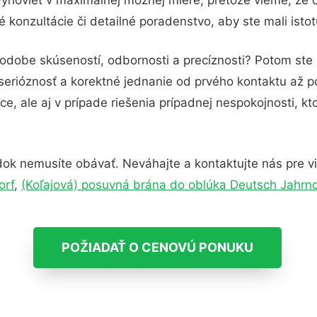
konzultácie či detailné poradenstvo, aby ste mali isto
podobe skúseností, odbornosti a precíznosti? Potom ste
serióznosť a korektné jednanie od prvého kontaktu až 
e, ale aj v prípade riešenia prípadnej nespokojnosti, kt
ok nemusíte obávať. Neváhajte a kontaktujte nás pre viac
orf
,
(Koľajová) posuvná brána do oblúka Deutsch Jahrn
POŽIADAŤ O CENOVÚ PONUKU