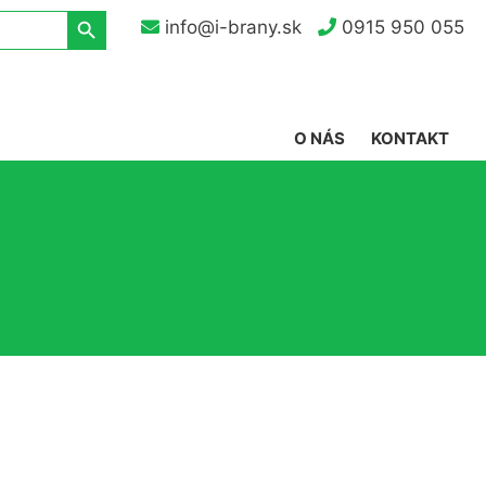
Search Button
info@i-brany.sk
0915 950 055
O NÁS
KONTAKT