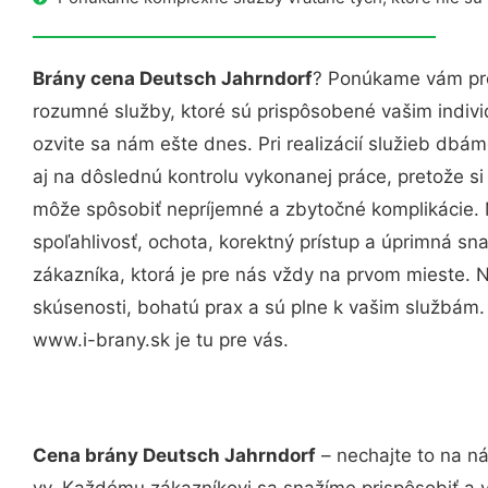
Brány cena Deutsch Jahrndorf
? Ponúkame vám pro
rozumné služby, ktoré sú prispôsobené vašim indi
ozvite sa nám ešte dnes. Pri realizácií služieb dbám
aj na dôslednú kontrolu vykonanej práce, pretože 
môže spôsobiť nepríjemné a zbytočné komplikácie. 
spoľahlivosť, ochota, korektný prístup a úprimná 
zákazníka, ktorá je pre nás vždy na prvom mieste. 
skúsenosti, bohatú prax a sú plne k vašim službám
www.i-brany.sk je tu pre vás.
Cena brány Deutsch Jahrndorf
– nechajte to na ná
vy. Každému zákazníkovi sa snažíme prispôsobiť a 