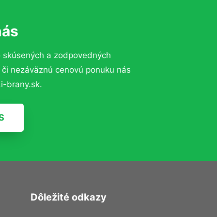
nás
o skúsených a zodpovedných
ií či nezáväznú cenovú ponuku nás
i-brany.sk.
S
Dôležité odkazy