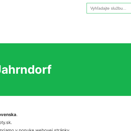
Search
for:
Jahrndorf
ovenska
.
ty.sk.
 priamo v ponuke webovej stránky.