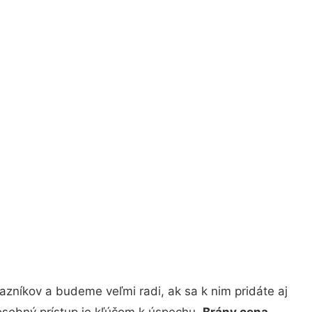
zníkov a budeme veľmi radi, ak sa k nim pridáte aj
osobný prístup je kľúčom k úspechu.
Brány cena