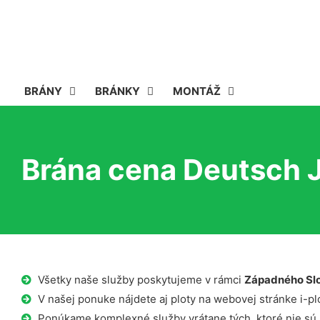
BRÁNY
BRÁNKY
MONTÁŽ
Brána cena Deutsch 
Všetky naše služby poskytujeme v rámci
Západného Sl
V našej ponuke nájdete aj ploty na webovej stránke i-plo
Ponúkame komplexné služby vrátane tých, ktoré nie sú