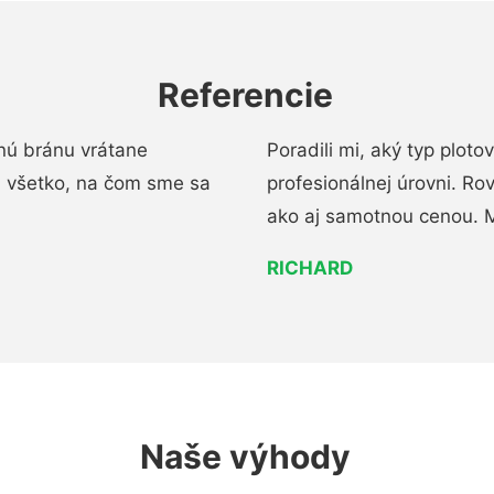
Referencie
nú bránu vrátane
Poradili mi, aký typ ploto
i všetko, na čom sme sa
profesionálnej úrovni. R
ako aj samotnou cenou. 
RICHARD
Naše výhody