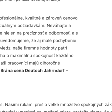
fesionálne, kvalitné a zároveň cenovo
viduálnym požiadavkám. Neváhajte a
e nielen na precíznosť a odbornosť, ale
si uvedomujeme, že aj malé pochybenie
Medzi naše firemné hodnoty patrí
snaha o maximálnu spokojnosť každého
Naši pracovníci majú dlhoročné
.
Brána cena Deutsch Jahrndorf
–
s. Našimi rukami prešlo veľké množstvo spokojných záka
vyhovieť v maximálnej možnej miere, pretože vieme, že 