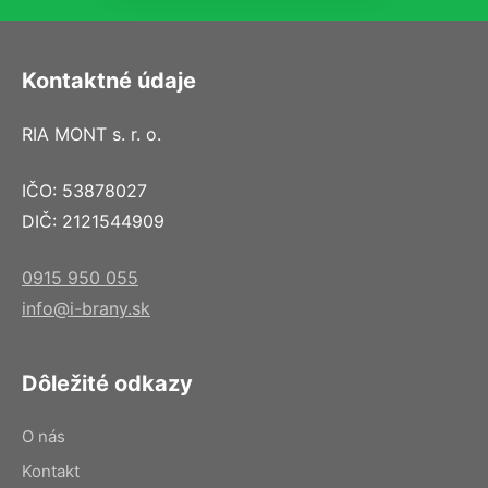
Kontaktné údaje
RIA MONT s. r. o.
IČO: 53878027
DIČ: 2121544909
0915 950 055
info@i-brany.sk
Dôležité odkazy
O nás
Kontakt