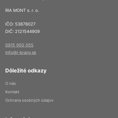
RIA MONT s. r. o.
IČO: 53878027
DIČ: 2121544909
0915 950 055
info@i-brany.sk
Dôležité odkazy
O nás
Kontakt
Ochrana osobných údajov