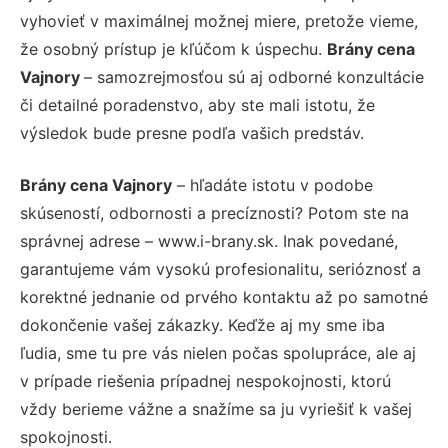
vyhovieť v maximálnej možnej miere, pretože vieme,
že osobný prístup je kľúčom k úspechu.
Brány cena
Vajnory
– samozrejmosťou sú aj odborné konzultácie
či detailné poradenstvo, aby ste mali istotu, že
výsledok bude presne podľa vašich predstáv.
Brány cena Vajnory
– hľadáte istotu v podobe
skúseností, odbornosti a precíznosti? Potom ste na
správnej adrese – www.i-brany.sk. Inak povedané,
garantujeme vám vysokú profesionalitu, serióznosť a
korektné jednanie od prvého kontaktu až po samotné
dokončenie vašej zákazky. Keďže aj my sme iba
ľudia, sme tu pre vás nielen počas spolupráce, ale aj
v prípade riešenia prípadnej nespokojnosti, ktorú
vždy berieme vážne a snažíme sa ju vyriešiť k vašej
spokojnosti.