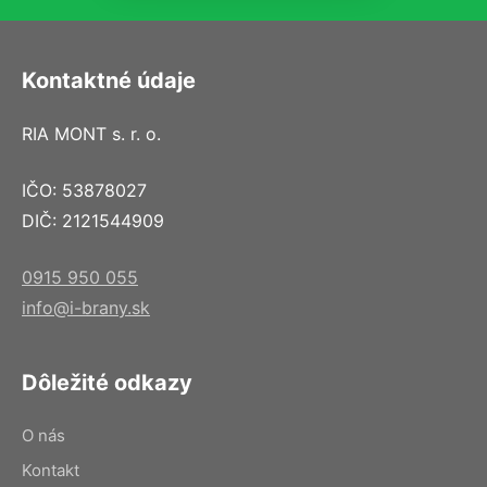
Kontaktné údaje
RIA MONT s. r. o.
IČO: 53878027
DIČ: 2121544909
0915 950 055
info@i-brany.sk
Dôležité odkazy
O nás
Kontakt