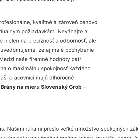
fesionálne, kvalitné a zároveň cenovo
viduálnym požiadavkám. Neváhajte a
e nielen na precíznosť a odbornosť, ale
si uvedomujeme, že aj malé pochybenie
Medzi naše firemné hodnoty patrí
snaha o maximálnu spokojnosť každého
Naši pracovníci majú dlhoročné
.
Brány na mieru Slovenský Grob
–
ás. Našimi rukami prešlo veľké množstvo spokojných zák
a vyhovieť v maximálnej možnej miere, pretože vieme, 