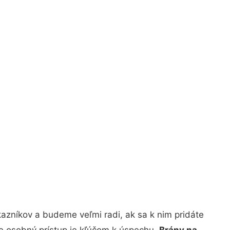
azníkov a budeme veľmi radi, ak sa k nim pridáte
že osobný prístup je kľúčom k úspechu.
Brány na