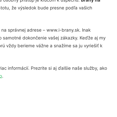
stotu, že výsledok bude presne podľa vašich
e na správnej adrese – www.i-brany.sk. Inak
po samotné dokončenie vašej zákazky. Keďže aj my
orú vždy berieme vážne a snažíme sa ju vyriešiť k
c informácií. Prezrite si aj ďalšie naše služby, ako
b
.