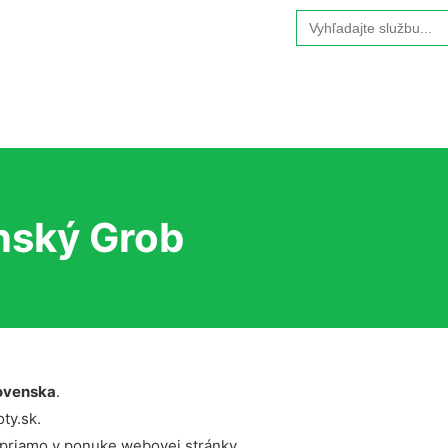
Search
for:
nský Grob
ovenska
.
ty.sk.
 priamo v ponuke webovej stránky.