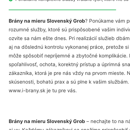
Brány na mieru Slovenský Grob
? Ponúkame vám pro
rozumné služby, ktoré sú prispôsobené vašim indi
ozvite sa nám ešte dnes. Pri realizácií služieb dbám
aj na dôslednú kontrolu vykonanej práce, pretože 
môže spôsobiť nepríjemné a zbytočné komplikácie. 
spoľahlivosť, ochota, korektný prístup a úprimná 
zákazníka, ktorá je pre nás vždy na prvom mieste. 
skúsenosti, bohatú prax a sú plne k vašim službám
www.i-brany.sk je tu pre vás.
Brány na mieru Slovenský Grob
– nechajte to na n
aj vy. Každému zákazníkovi sa snažíme prispôsobiť 