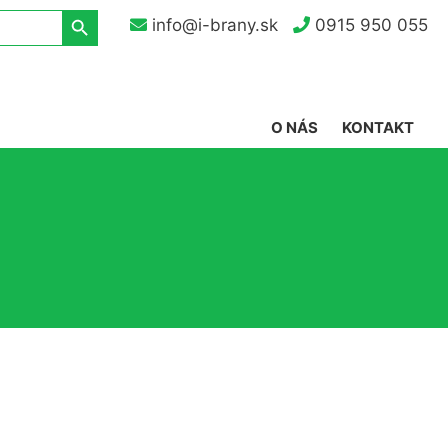
Search Button
info@i-brany.sk
0915 950 055
O NÁS
KONTAKT