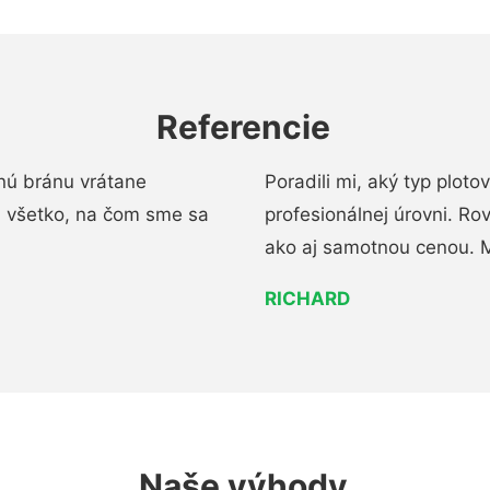
Referencie
nú bránu vrátane
Poradili mi, aký typ ploto
i všetko, na čom sme sa
profesionálnej úrovni. R
ako aj samotnou cenou. 
RICHARD
Naše výhody