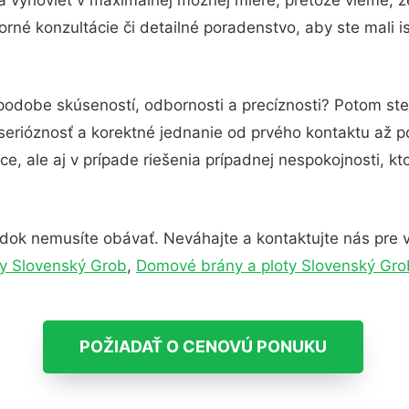
rné konzultácie či detailné poradenstvo, aby ste mali i
 podobe skúseností, odbornosti a precíznosti? Potom st
serióznosť a korektné jednanie od prvého kontaktu až 
e, ale aj v prípade riešenia prípadnej nespokojnosti, kt
dok nemusíte obávať. Neváhajte a kontaktujte nás pre via
y Slovenský Grob
,
Domové brány a ploty Slovenský Gro
POŽIADAŤ O CENOVÚ PONUKU