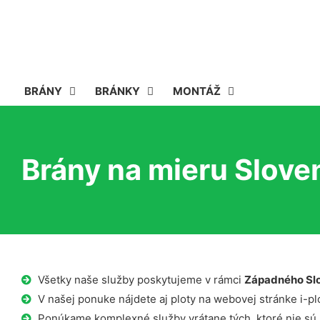
BRÁNY
BRÁNKY
MONTÁŽ
Brány na mieru Slove
Všetky naše služby poskytujeme v rámci
Západného Sl
V našej ponuke nájdete aj ploty na webovej stránke i-plo
Ponúkame komplexné služby vrátane tých, ktoré nie sú