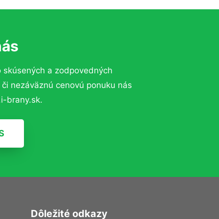
nás
o skúsených a zodpovedných
ií či nezáväznú cenovú ponuku nás
i-brany.sk.
S
Dôležité odkazy