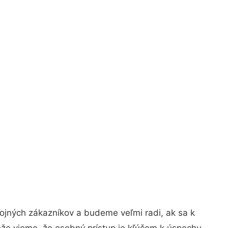
ojných zákazníkov a budeme veľmi radi, ak sa k
ože vieme, že osobný prístup je kľúčom k úspechu.