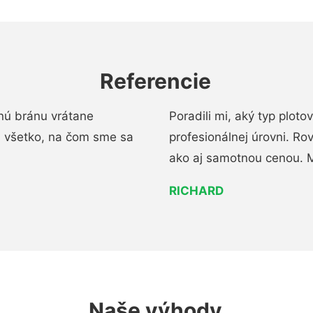
Referencie
nú bránu vrátane
Poradili mi, aký typ ploto
i všetko, na čom sme sa
profesionálnej úrovni. R
ako aj samotnou cenou. 
RICHARD
Naše výhody