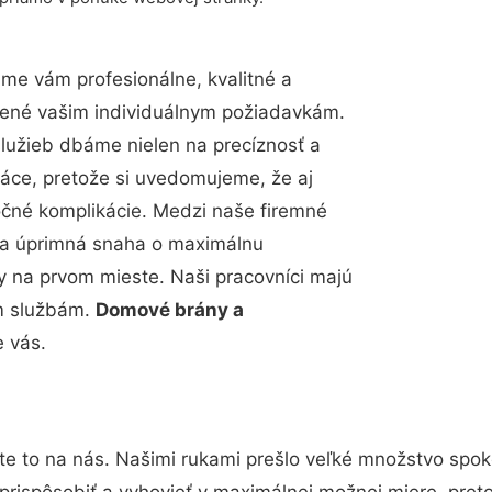
me vám profesionálne, kvalitné a
bené vašim individuálnym požiadavkám.
 služieb dbáme nielen na precíznosť a
ráce, pretože si uvedomujeme, že aj
čné komplikácie. Medzi naše firemné
up a úprimná snaha o maximálnu
y na prvom mieste. Naši pracovníci majú
im službám.
Domové brány a
e vás.
te to na nás. Našimi rukami prešlo veľké množstvo spok
prispôsobiť a vyhovieť v maximálnej možnej miere, pret