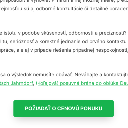
ejmosťou sú aj odborné konzultácie či detailné poraden
e istotu v podobe skúseností, odbornosti a precíznosti
itu, serióznosť a korektné jednanie od prvého kontakt
práce, ale aj v prípade riešenia prípadnej nespokojnosti
sa o výsledok nemusíte obávať. Neváhajte a kontaktujte n
tsch Jahrndorf
,
(Koľajová) posuvná brána do oblúka De
POŽIADAŤ O CENOVÚ PONUKU