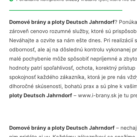
Domové brány a ploty Deutsch Jahrndorf
? Ponúka
zároveň cenovo rozumné služby, ktoré sú prispôso
Neváhajte a ozvite sa nám ešte dnes. Pri realizácií
odbornosť, ale aj na dôslednú kontrolu vykonanej p
malé pochybenie môže spôsobiť nepríjemné a zbyto
hodnoty patrí spoľahlivosť, ochota, korektný príst
spokojnosť každého zákazníka, ktorá je pre nás vžd
dlhoročné skúsenosti, bohatú prax a sú plne k vaš
ploty Deutsch Jahrndorf
– www.i-brany.sk je tu pr
Domové brány a ploty Deutsch Jahrndorf
– nechaj
nim pridáte aj vy. Každému zákazníkovi sa snažíme 