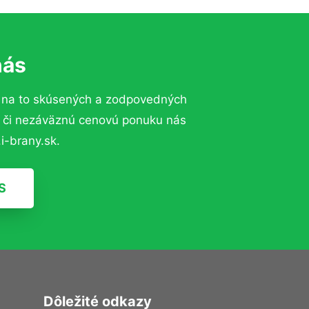
nás
 na to skúsených a zodpovedných
ií či nezáväznú cenovú ponuku nás
i-brany.sk.
S
Dôležité odkazy