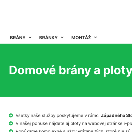
BRÁNY
BRÁNKY
MONTÁŽ
Domové brány a plot
Všetky naše služby poskytujeme v rámci
Západného Sl
V našej ponuke nájdete aj ploty na webovej stránke i-plo
Ponúkame komplexné služby vrátane tých, ktoré nie sú