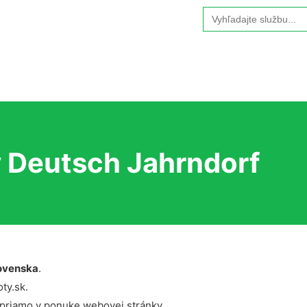
Search
for:
y Deutsch Jahrndorf
ovenska
.
ty.sk.
 priamo v ponuke webovej stránky.