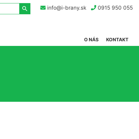
Search Button
info@i-brany.sk
0915 950 055
O NÁS
KONTAKT