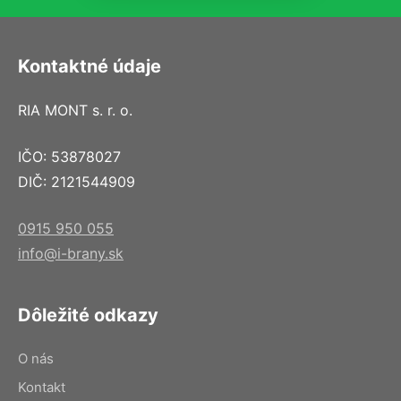
Kontaktné údaje
RIA MONT s. r. o.
IČO: 53878027
DIČ: 2121544909
0915 950 055
info@i-brany.sk
Dôležité odkazy
O nás
Kontakt