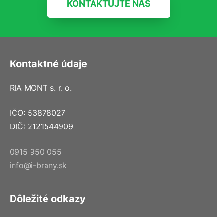
KONTAKTUJTE NÁS
Kontaktné údaje
RIA MONT s. r. o.
IČO: 53878027
DIČ: 2121544909
0915 950 055
info@i-brany.sk
Dôležité odkazy