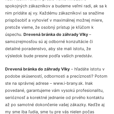
spokojných zákazníkov a budeme veľmi radi, ak sa k
nim pridáte aj vy. Každému zákazníkovi sa snažíme
prispôsobiť a vyhovieť v maximálnej možnej miere,
pretože vieme, že osobný prístup je kľúčom k
úspechu.
Drevená bránka do záhrady Vlky
–
samozrejmosťou sú aj odborné konzultácie či
detailné poradenstvo, aby ste mali istotu, že
výsledok bude presne podľa vašich predstáv.
Drevená bránka do záhrady Vlky
– hľadáte istotu v
podobe skúseností, odbornosti a precíznosti? Potom
ste na správnej adrese – www.i-brany.sk. Inak
povedané, garantujeme vám vysokú profesionalitu,
serióznosť a korektné jednanie od prvého kontaktu
až po samotné dokončenie vašej zákazky. Keďže aj
my sme iba ľudia, sme tu pre vás nielen počas