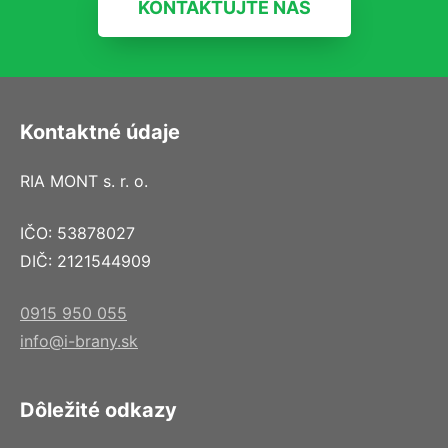
KONTAKTUJTE NÁS
Kontaktné údaje
RIA MONT s. r. o.
IČO: 53878027
DIČ: 2121544909
0915 950 055
info@i-brany.sk
Dôležité odkazy