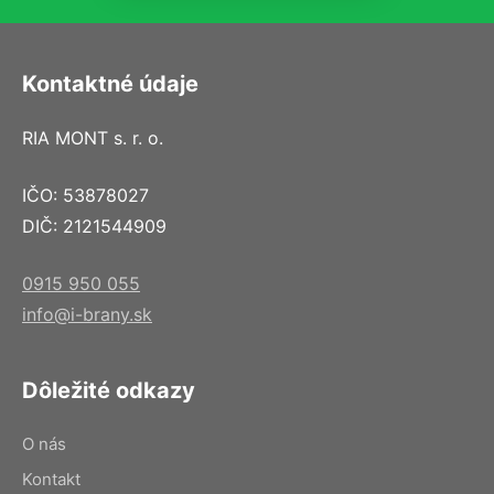
Kontaktné údaje
RIA MONT s. r. o.
IČO: 53878027
DIČ: 2121544909
0915 950 055
info@i-brany.sk
Dôležité odkazy
O nás
Kontakt