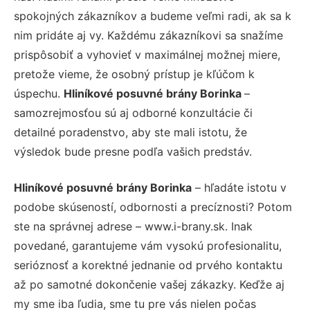
spokojných zákazníkov a budeme veľmi radi, ak sa k
nim pridáte aj vy. Každému zákazníkovi sa snažíme
prispôsobiť a vyhovieť v maximálnej možnej miere,
pretože vieme, že osobný prístup je kľúčom k
úspechu.
Hliníkové posuvné brány Borinka
–
samozrejmosťou sú aj odborné konzultácie či
detailné poradenstvo, aby ste mali istotu, že
výsledok bude presne podľa vašich predstáv.
Hliníkové posuvné brány Borinka
– hľadáte istotu v
podobe skúseností, odbornosti a precíznosti? Potom
ste na správnej adrese – www.i-brany.sk. Inak
povedané, garantujeme vám vysokú profesionalitu,
serióznosť a korektné jednanie od prvého kontaktu
až po samotné dokončenie vašej zákazky. Keďže aj
my sme iba ľudia, sme tu pre vás nielen počas