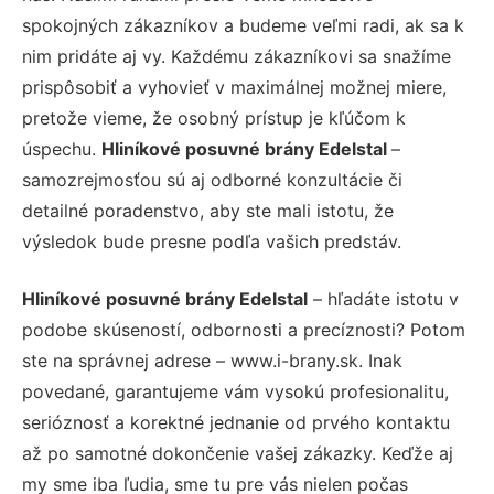
spokojných zákazníkov a budeme veľmi radi, ak sa k
nim pridáte aj vy. Každému zákazníkovi sa snažíme
prispôsobiť a vyhovieť v maximálnej možnej miere,
pretože vieme, že osobný prístup je kľúčom k
úspechu.
Hliníkové posuvné brány Edelstal
–
samozrejmosťou sú aj odborné konzultácie či
detailné poradenstvo, aby ste mali istotu, že
výsledok bude presne podľa vašich predstáv.
Hliníkové posuvné brány Edelstal
– hľadáte istotu v
podobe skúseností, odbornosti a precíznosti? Potom
ste na správnej adrese – www.i-brany.sk. Inak
povedané, garantujeme vám vysokú profesionalitu,
serióznosť a korektné jednanie od prvého kontaktu
až po samotné dokončenie vašej zákazky. Keďže aj
my sme iba ľudia, sme tu pre vás nielen počas