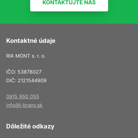
KONTAKTUJTE NÁS
Kontaktné údaje
RIA MONT s. r. o.
IČO: 53878027
DIČ: 2121544909
0915 950 055
info@i-brany.sk
Dôležité odkazy