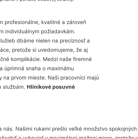
profesionálne, kvalitné a zároveň
im individuálnym požiadavkám.
 služieb dbáme nielen na precíznosť a
ráce, pretože si uvedomujeme, že aj
čné komplikácie. Medzi naše firemné
up a úprimná snaha o maximálnu
y na prvom mieste. Naši pracovníci majú
im službám.
Hliníkové posuvné
a nás. Našimi rukami prešlo veľké množstvo spokojných
pôsobiť a vyhovieť v maximálnej možnej miere, pretože 