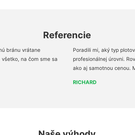
Referencie
nú bránu vrátane
Poradili mi, aký typ ploto
i všetko, na čom sme sa
profesionálnej úrovni. R
ako aj samotnou cenou. 
RICHARD
Naše výhody