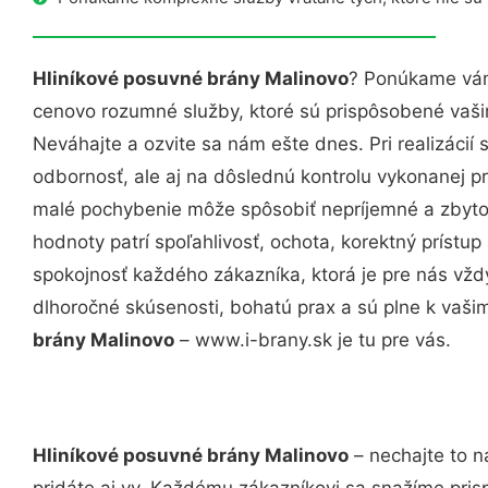
Hliníkové posuvné brány Malinovo
? Ponúkame vám 
cenovo rozumné služby, ktoré sú prispôsobené vaš
Neváhajte a ozvite sa nám ešte dnes. Pri realizácií
odbornosť, ale aj na dôslednú kontrolu vykonanej p
malé pochybenie môže spôsobiť nepríjemné a zbyto
hodnoty patrí spoľahlivosť, ochota, korektný príst
spokojnosť každého zákazníka, ktorá je pre nás vžd
dlhoročné skúsenosti, bohatú prax a sú plne k vaš
brány Malinovo
– www.i-brany.sk je tu pre vás.
Hliníkové posuvné brány Malinovo
– nechajte to n
pridáte aj vy. Každému zákazníkovi sa snažíme pris