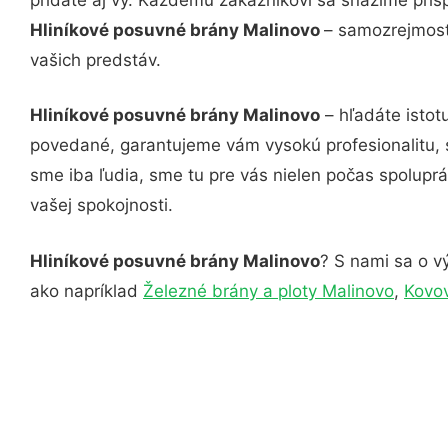
Hliníkové posuvné brány Malinovo
– samozrejmosťo
vašich predstáv.
Hliníkové posuvné brány Malinovo
– hľadáte istot
povedané, garantujeme vám vysokú profesionalitu, 
sme iba ľudia, sme tu pre vás nielen počas spoluprác
vašej spokojnosti.
Hliníkové posuvné brány Malinovo
? S nami sa o vý
ako napríklad
Železné brány a ploty Malinovo
,
Kovo