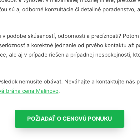
u sú aj odborné konzultácie či detailné poradenstvo, a
u v podobe skúseností, odbornosti a precíznosti? Potom
serióznosť a korektné jednanie od prvého kontaktu až 
e, ale aj v prípade riešenia prípadnej nespokojnosti, kt
sledok nemusíte obávať. Neváhajte a kontaktujte nás pre 
vá brána cena Malinovo
.
POŽIADAŤ O CENOVÚ PONUKU