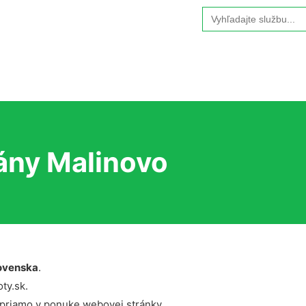
Search
for:
ány Malinovo
ovenska
.
ty.sk.
 priamo v ponuke webovej stránky.