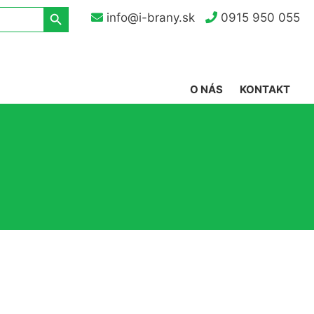
Search Button
info@i-brany.sk
0915 950 055
O NÁS
KONTAKT