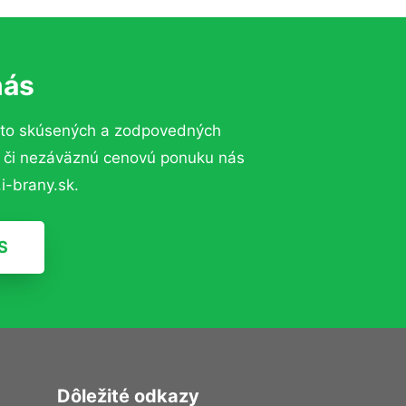
nás
 to skúsených a zodpovedných
ií či nezáväznú cenovú ponuku nás
i-brany.sk.
S
Dôležité odkazy