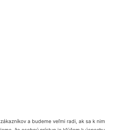
 zákazníkov a budeme veľmi radi, ak sa k nim
vieme, že osobný prístup je kľúčom k úspechu.