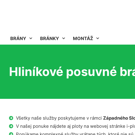
BRÁNY
BRÁNKY
MONTÁŽ
Hliníkové posuvné br
Všetky naše služby poskytujeme v rámci
Západného Sl
V našej ponuke nájdete aj ploty na webovej stránke i-plo
Ponúkame komplexné služby vrátane tých, ktoré nie sú