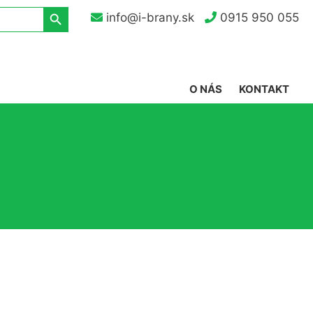
Search Button
info@i-brany.sk
0915 950 055
O NÁS
KONTAKT