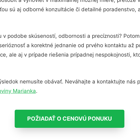
ou sú aj odborné konzultácie či detailné poradenstvo, a
u v podobe skúseností, odbornosti a precíznosti? Potom
serióznosť a korektné jednanie od prvého kontaktu až 
e, ale aj v prípade riešenia prípadnej nespokojnosti, kt
ýsledok nemusíte obávať. Neváhajte a kontaktujte nás pre 
oviny Marianka
.
POŽIADAŤ O CENOVÚ PONUKU