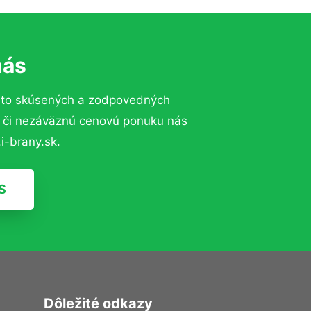
nás
 to skúsených a zodpovedných
ií či nezáväznú cenovú ponuku nás
i-brany.sk.
S
Dôležité odkazy