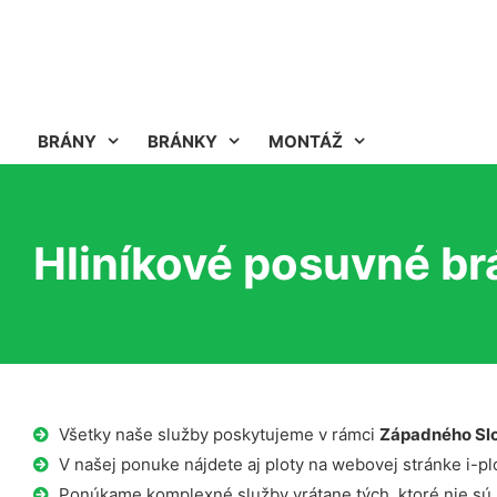
BRÁNY
BRÁNKY
MONTÁŽ
Hliníkové posuvné br
Všetky naše služby poskytujeme v rámci
Západného Sl
V našej ponuke nájdete aj ploty na webovej stránke i-plo
Ponúkame komplexné služby vrátane tých, ktoré nie sú