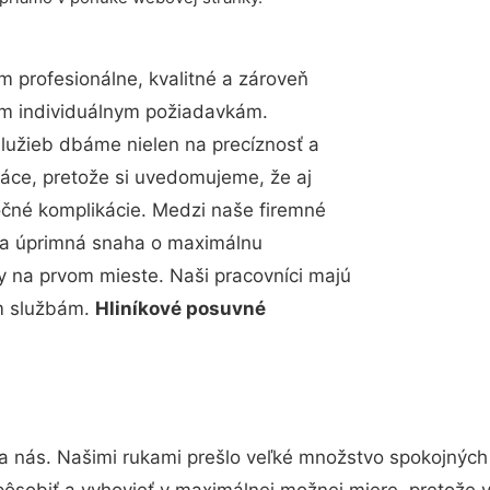
 profesionálne, kvalitné a zároveň
im individuálnym požiadavkám.
 služieb dbáme nielen na precíznosť a
ráce, pretože si uvedomujeme, že aj
čné komplikácie. Medzi naše firemné
up a úprimná snaha o maximálnu
y na prvom mieste. Naši pracovníci majú
im službám.
Hliníkové posuvné
a nás. Našimi rukami prešlo veľké množstvo spokojných
pôsobiť a vyhovieť v maximálnej možnej miere, pretože 