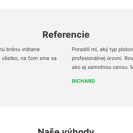
Referencie
nú bránu vrátane
Poradili mi, aký typ ploto
i všetko, na čom sme sa
profesionálnej úrovni. R
ako aj samotnou cenou. 
RICHARD
Naše výhody