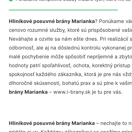
Hliníkové posuvné brány Marianka
? Ponúkame vám
cenovo rozumné služby, ktoré sú prispôsobené vaš
Neváhajte a ozvite sa nám ešte dnes. Pri realizácií
odbornosť, ale aj na dôslednú kontrolu vykonanej p
malé pochybenie môže spôsobiť nepríjemné a zbyto
hodnoty patrí spoľahlivosť, ochota, korektný príst
spokojnosť každého zákazníka, ktorá je pre nás vžd
dlhoročné skúsenosti, bohatú prax a sú plne k vaš
brány Marianka
– www.i-brany.sk je tu pre vás.
Hliníkové posuvné brány Marianka
– nechajte to n
pridáte aj vy. Každému zákazníkovi sa snažíme pris