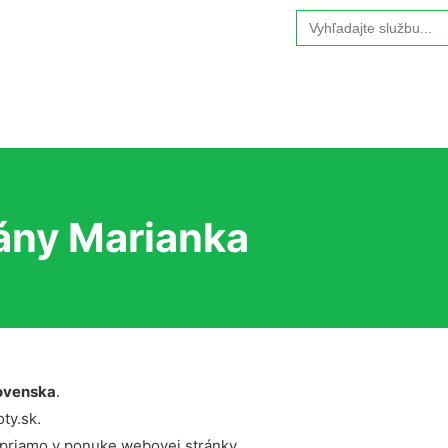
Search
for:
ány Marianka
ovenska
.
ty.sk.
 priamo v ponuke webovej stránky.