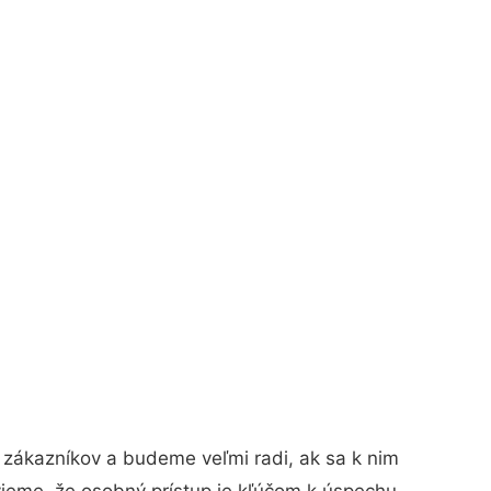
 zákazníkov a budeme veľmi radi, ak sa k nim
vieme, že osobný prístup je kľúčom k úspechu.