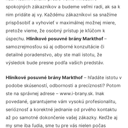
spokojných zákazníkov a budeme veľmi radi, ak sa k
nim pridáte aj vy. Každému zákazníkovi sa snažíme
prispôsobiť a vyhovieť v maximálnej možnej miere,
pretože vieme, že osobný prístup je kľúčom k
úspechu.
Hliníkové posuvné brány Markthof
–
samozrejmosťou sú aj odborné konzultácie či
detailné poradenstvo, aby ste mali istotu, že
výsledok bude presne podľa vašich predstáv.
Hliníkové posuvné brány Markthof
– hľadáte istotu v
podobe skúseností, odbornosti a precíznosti? Potom
ste na správnej adrese – www.i-brany.sk. Inak
povedané, garantujeme vám vysokú profesionalitu,
serióznosť a korektné jednanie od prvého kontaktu
až po samotné dokončenie vašej zákazky. Keďže aj
my sme iba ľudia, sme tu pre vás nielen počas