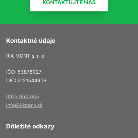
KONTAKTUJTE NÁS
Kontaktné údaje
RIA MONT s. r. o.
IČO: 53878027
DIČ: 2121544909
0915 950 055
info@i-brany.sk
Dôležité odkazy