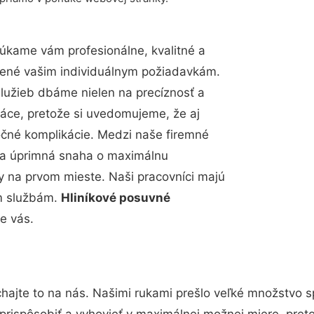
úkame vám profesionálne, kvalitné a
bené vašim individuálnym požiadavkám.
 služieb dbáme nielen na precíznosť a
ráce, pretože si uvedomujeme, že aj
čné komplikácie. Medzi naše firemné
up a úprimná snaha o maximálnu
y na prvom mieste. Naši pracovníci majú
im službám.
Hliníkové posuvné
e vás.
hajte to na nás. Našimi rukami prešlo veľké množstvo s
prispôsobiť a vyhovieť v maximálnej možnej miere, pret