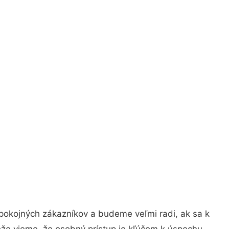
pokojných zákazníkov a budeme veľmi radi, ak sa k
ože vieme, že osobný prístup je kľúčom k úspechu.