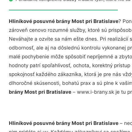
Hliníkové posuvné brány Most pri Bratislave
? Pon
zároveň cenovo rozumné služby, ktoré sú prispôso
Neváhajte a ozvite sa nám ešte dnes. Pri realizácií
odbornosť, ale aj na dôslednú kontrolu vykonanej p
malé pochybenie môže spôsobiť nepríjemné a zbyto
hodnoty patrí spoľahlivosť, ochota, korektný príst
spokojnosť každého zákazníka, ktorá je pre nás vžd
dlhoročné skúsenosti, bohatú prax a sú plne k vaš
brány Most pri Bratislave
– www.i-brany.sk je tu pr
Hliníkové posuvné brány Most pri Bratislave
– nec
nim pridáte aj vy. Každému zákazníkovi sa snažíme 