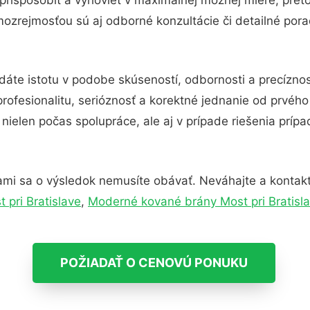
ozrejmosťou sú aj odborné konzultácie či detailné pora
dáte istotu v podobe skúseností, odbornosti a precízno
rofesionalitu, serióznosť a korektné jednanie od prvéh
nielen počas spolupráce, ale aj v prípade riešenia príp
ami sa o výsledok nemusíte obávať. Neváhajte a kontaktujt
 pri Bratislave
,
Moderné kované brány Most pri Bratisl
POŽIADAŤ O CENOVÚ PONUKU