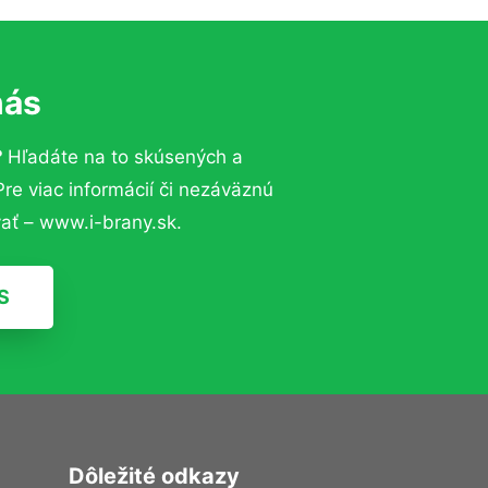
nás
?
Hľadáte na to skúsených a
e viac informácií či nezáväznú
ať – www.i-brany.sk.
S
Dôležité odkazy