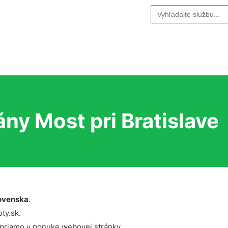
Search
for:
ny Most pri Bratislave
ovenska
.
ty.sk.
 priamo v ponuke webovej stránky.