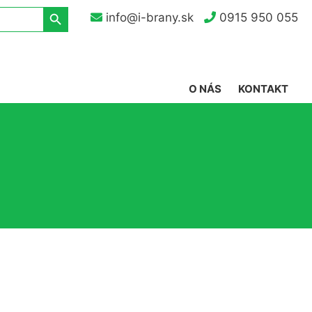
Search Button
info@i-brany.sk
0915 950 055
O NÁS
KONTAKT