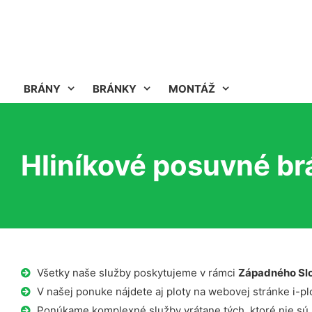
BRÁNY
BRÁNKY
MONTÁŽ
Hliníkové posuvné brá
Všetky naše služby poskytujeme v rámci
Západného Sl
V našej ponuke nájdete aj ploty na webovej stránke i-plo
Ponúkame komplexné služby vrátane tých, ktoré nie sú