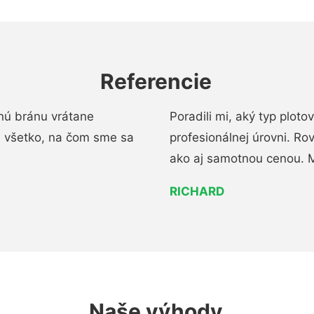
Referencie
nú bránu vrátane
Poradili mi, aký typ ploto
i všetko, na čom sme sa
profesionálnej úrovni. R
ako aj samotnou cenou. 
RICHARD
Naše výhody