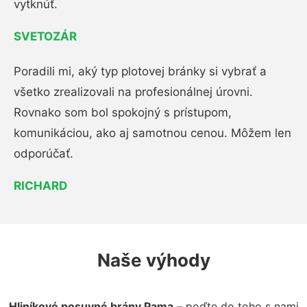
vytknúť.
SVETOZÁR
Poradili mi, aký typ plotovej bránky si vybrať a
všetko zrealizovali na profesionálnej úrovni.
Rovnako som bol spokojný s prístupom,
komunikáciou, ako aj samotnou cenou. Môžem len
odporúčať.
RICHARD
Naše výhody
Hliníkové posuvné brány Pama
– poďte do toho s nami