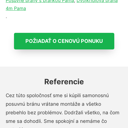
Posuvné brány s bránkou Pama
,
Dvojkrídlová brána
4m Pama
.
POŽIADAŤ O CENOVÚ PONUKU
Referencie
Cez túto spoločnosť sme si kúpili samonosnú
posuvnú bránu vrátane montáže a všetko
prebehlo bez problémov. Dodržali všetko, na čom
sme sa dohodli. Sme spokojní a nemáme čo