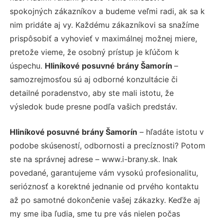
spokojných zákazníkov a budeme veľmi radi, ak sa k
nim pridáte aj vy. Každému zákazníkovi sa snažíme
prispôsobiť a vyhovieť v maximálnej možnej miere,
pretože vieme, že osobný prístup je kľúčom k
úspechu.
Hliníkové posuvné brány Šamorín
–
samozrejmosťou sú aj odborné konzultácie či
detailné poradenstvo, aby ste mali istotu, že
výsledok bude presne podľa vašich predstáv.
Hliníkové posuvné brány Šamorín
– hľadáte istotu v
podobe skúseností, odbornosti a precíznosti? Potom
ste na správnej adrese – www.i-brany.sk. Inak
povedané, garantujeme vám vysokú profesionalitu,
serióznosť a korektné jednanie od prvého kontaktu
až po samotné dokončenie vašej zákazky. Keďže aj
my sme iba ľudia, sme tu pre vás nielen počas