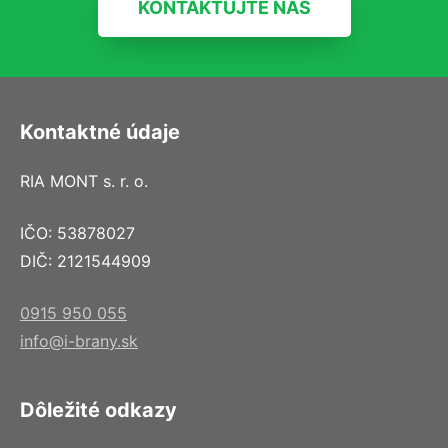
KONTAKTUJTE NÁS
Kontaktné údaje
RIA MONT s. r. o.
IČO: 53878027
DIČ: 2121544909
0915 950 055
info@i-brany.sk
Dôležité odkazy