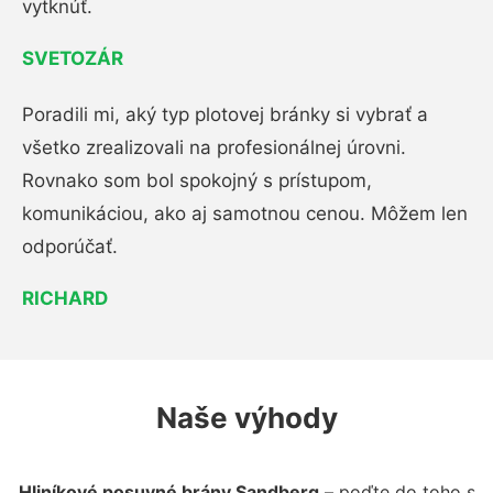
vytknúť.
SVETOZÁR
Poradili mi, aký typ plotovej bránky si vybrať a
všetko zrealizovali na profesionálnej úrovni.
Rovnako som bol spokojný s prístupom,
komunikáciou, ako aj samotnou cenou. Môžem len
odporúčať.
RICHARD
Naše výhody
Hliníkové posuvné brány Sandberg
– poďte do toho s