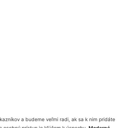
kazníkov a budeme veľmi radi, ak sa k nim pridáte
že osobný prístup je kľúčom k úspechu.
Moderné