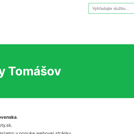
Search
for:
ty Tomášov
ovenska
.
ty.sk.
 priamo v ponuke webovej stránky.