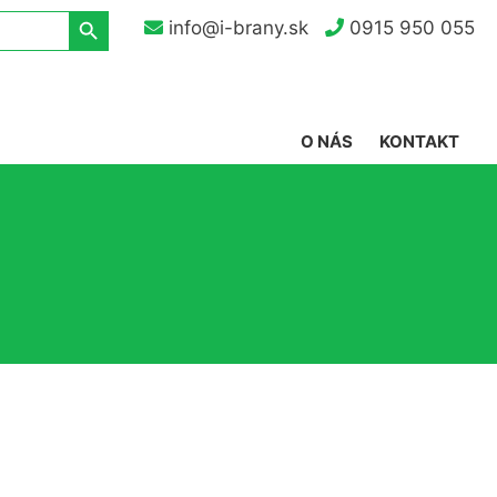
Search Button
info@i-brany.sk
0915 950 055
O NÁS
KONTAKT