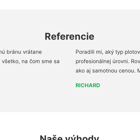
Referencie
nú bránu vrátane
Poradili mi, aký typ ploto
i všetko, na čom sme sa
profesionálnej úrovni. R
ako aj samotnou cenou. 
RICHARD
Naše výhody