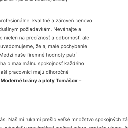
ofesionálne, kvalitné a zároveň cenovo
viduálnym požiadavkám. Neváhajte a
e nielen na precíznosť a odbornosť, ale
si uvedomujeme, že aj malé pochybenie
Medzi naše firemné hodnoty patrí
snaha o maximálnu spokojnosť každého
Naši pracovníci majú dlhoročné
.
Moderné brány a ploty Tomášov
–
nás. Našimi rukami prešlo veľké množstvo spokojných zá
a vyhovieť v maximálnej možnej miere, pretože vieme, 