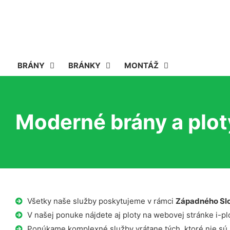
BRÁNY
BRÁNKY
MONTÁŽ
Moderné brány a plo
Všetky naše služby poskytujeme v rámci
Západného Sl
V našej ponuke nájdete aj ploty na webovej stránke i-plo
Ponúkame komplexné služby vrátane tých, ktoré nie sú