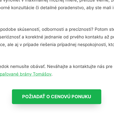
rné konzultácie či detailné poradenstvo, aby ste mali 
 podobe skúseností, odbornosti a precíznosti? Potom st
serióznosť a korektné jednanie od prvého kontaktu až 
e, ale aj v prípade riešenia prípadnej nespokojnosti, kt
edok nemusíte obávať. Neváhajte a kontaktujte nás pre via
paľované brány Tomášov
.
POŽIADAŤ O CENOVÚ PONUKU