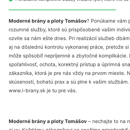
Moderné brány a ploty Tomášov
? Ponúkame vám pr
rozumné služby, ktoré sú prispôsobené vašim indi
ozvite sa nám ešte dnes. Pri realizácií služieb dbám
aj na dôslednú kontrolu vykonanej práce, pretože 
môže spôsobiť nepríjemné a zbytočné komplikácie. 
spoľahlivosť, ochota, korektný prístup a úprimná 
zákazníka, ktorá je pre nás vždy na prvom mieste. 
skúsenosti, bohatú prax a sú plne k vašim službám
www.i-brany.sk je tu pre vás.
Moderné brány a ploty Tomášov
– nechajte to na 
aj vy. Každému zákazníkovi sa snažíme prispôsobiť 