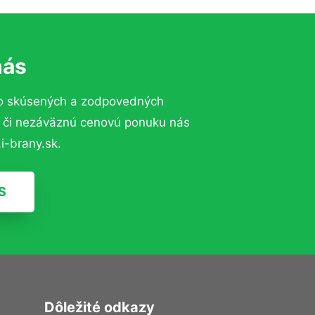
nás
to skúsených a zodpovedných
ií či nezáväznú cenovú ponuku nás
i-brany.sk.
S
Dôležité odkazy