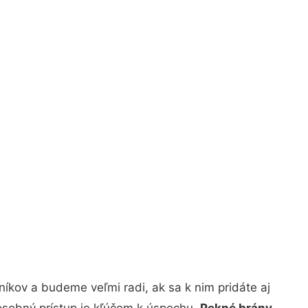
íkov a budeme veľmi radi, ak sa k nim pridáte aj
osobný prístup je kľúčom k úspechu.
Pekné brány