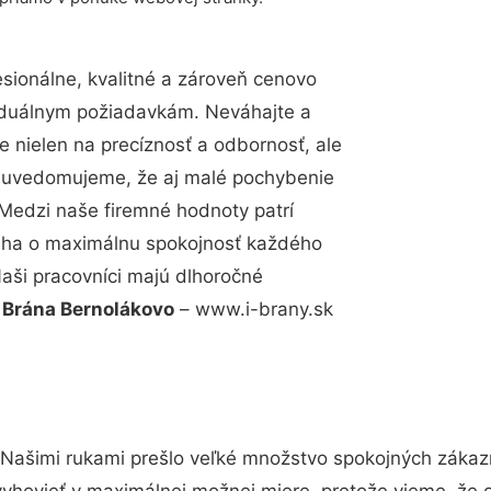
ionálne, kvalitné a zároveň cenovo
viduálnym požiadavkám. Neváhajte a
e nielen na precíznosť a odbornosť, ale
si uvedomujeme, že aj malé pochybenie
Medzi naše firemné hodnoty patrí
snaha o maximálnu spokojnosť každého
Naši pracovníci majú dlhoročné
.
Brána Bernolákovo
– www.i-brany.sk
 Našimi rukami prešlo veľké množstvo spokojných zákazn
vyhovieť v maximálnej možnej miere, pretože vieme, že 