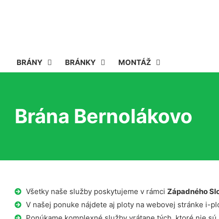
BRÁNY
BRÁNKY
MONTÁŽ
Brána Bernolákovo
Všetky naše služby poskytujeme v rámci
Západného Sl
V našej ponuke nájdete aj ploty na webovej stránke i-plo
Ponúkame komplexné služby vrátane tých, ktoré nie sú