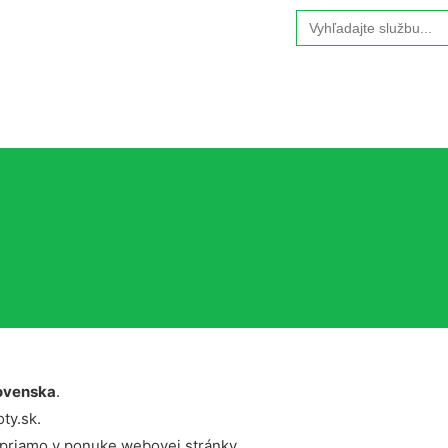
Search
for:
ovenska
.
ty.sk.
 priamo v ponuke webovej stránky.