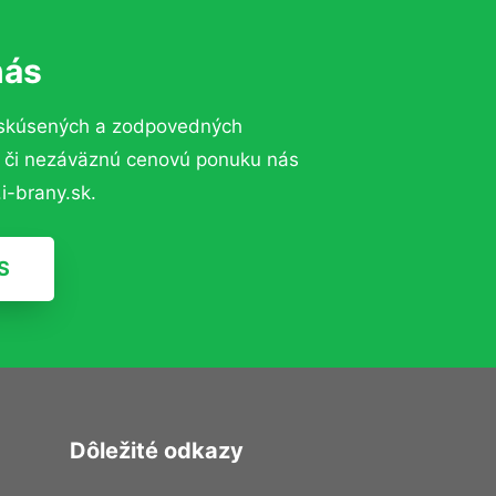
nás
 skúsených a zodpovedných
ií či nezáväznú cenovú ponuku nás
i-brany.sk.
S
Dôležité odkazy