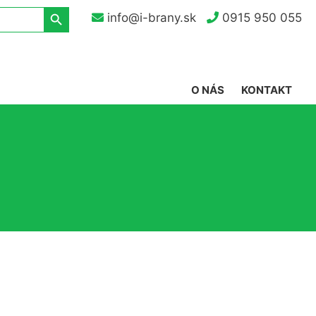
Search Button
info@i-brany.sk
0915 950 055
O NÁS
KONTAKT