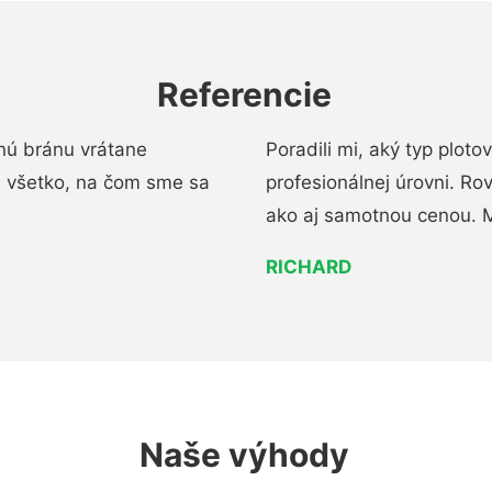
Referencie
nú bránu vrátane
Poradili mi, aký typ ploto
i všetko, na čom sme sa
profesionálnej úrovni. R
ako aj samotnou cenou. 
RICHARD
Naše výhody