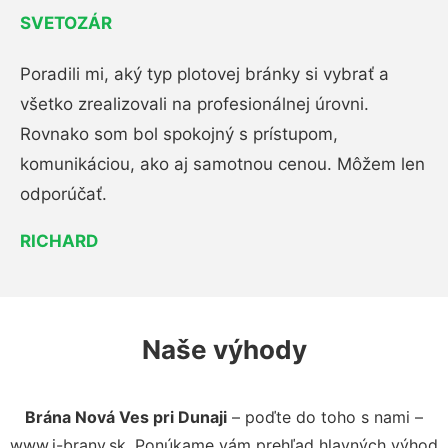
SVETOZÁR
Poradili mi, aký typ plotovej bránky si vybrať a
všetko zrealizovali na profesionálnej úrovni.
Rovnako som bol spokojný s prístupom,
komunikáciou, ako aj samotnou cenou. Môžem len
odporúčať.
RICHARD
Naše výhody
Brána Nová Ves pri Dunaji
– poďte do toho s nami –
www.i-brany.sk. Ponúkame vám prehľad hlavných výhod