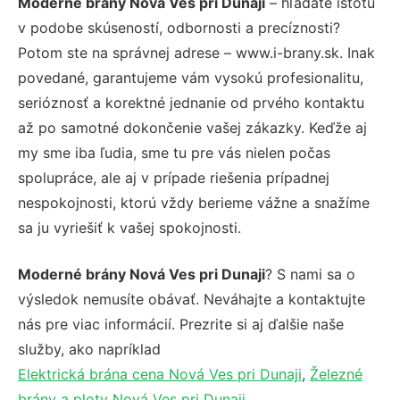
Moderné brány Nová Ves pri Dunaji
– hľadáte istotu
v podobe skúseností, odbornosti a precíznosti?
Potom ste na správnej adrese – www.i-brany.sk. Inak
povedané, garantujeme vám vysokú profesionalitu,
serióznosť a korektné jednanie od prvého kontaktu
až po samotné dokončenie vašej zákazky. Keďže aj
my sme iba ľudia, sme tu pre vás nielen počas
spolupráce, ale aj v prípade riešenia prípadnej
nespokojnosti, ktorú vždy berieme vážne a snažíme
sa ju vyriešiť k vašej spokojnosti.
Moderné brány Nová Ves pri Dunaji
? S nami sa o
výsledok nemusíte obávať. Neváhajte a kontaktujte
nás pre viac informácií. Prezrite si aj ďalšie naše
služby, ako napríklad
Elektrická brána cena Nová Ves pri Dunaji
,
Železné
brány a ploty Nová Ves pri Dunaji