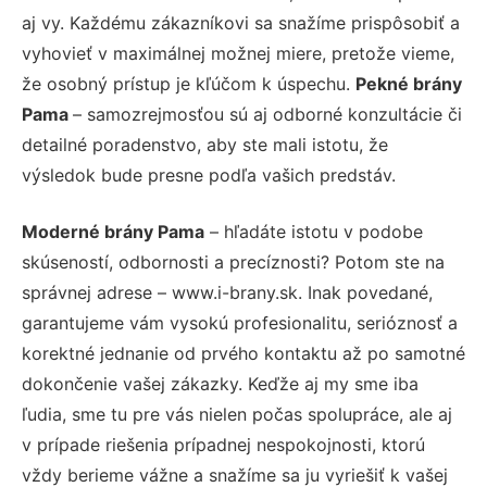
aj vy. Každému zákazníkovi sa snažíme prispôsobiť a
vyhovieť v maximálnej možnej miere, pretože vieme,
že osobný prístup je kľúčom k úspechu.
Pekné brány
Pama
– samozrejmosťou sú aj odborné konzultácie či
detailné poradenstvo, aby ste mali istotu, že
výsledok bude presne podľa vašich predstáv.
Moderné brány Pama
– hľadáte istotu v podobe
skúseností, odbornosti a precíznosti? Potom ste na
správnej adrese – www.i-brany.sk. Inak povedané,
garantujeme vám vysokú profesionalitu, serióznosť a
korektné jednanie od prvého kontaktu až po samotné
dokončenie vašej zákazky. Keďže aj my sme iba
ľudia, sme tu pre vás nielen počas spolupráce, ale aj
v prípade riešenia prípadnej nespokojnosti, ktorú
vždy berieme vážne a snažíme sa ju vyriešiť k vašej